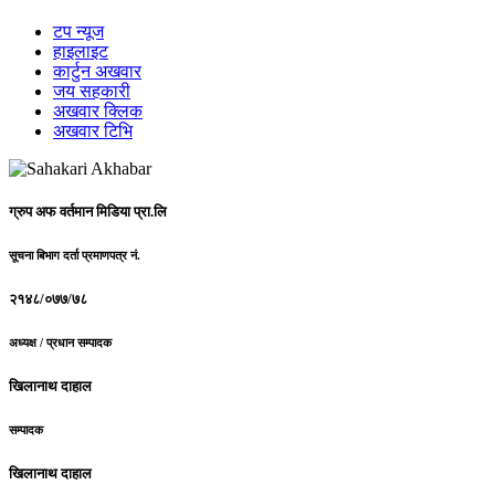
टप न्यूज
हाइलाइट
कार्टुन अखवार
जय सहकारी
अखवार क्लिक
अखवार टिभि
ग्रुप अफ वर्तमान मिडिया प्रा.लि
सूचना बिभाग दर्ता प्रमाणपत्र नं.
२१४८/०७७/७८
अध्यक्ष / प्रधान सम्पादक
खिलानाथ दाहाल
सम्पादक
खिलानाथ दाहाल