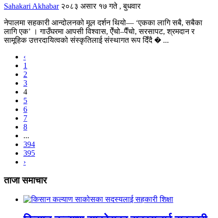
Sahakari Akhabar
२०८३ असार १७ गते , बुधवार
नेपालमा सहकारी आन्दोलनको मूल दर्शन थियो— ‘एकका लागि सबै, सबैका
लागि एक’ । गाउँघरमा आपसी विश्वास, ऐँचो–पैँचो, सरसापट, श्रमदान र
सामूहिक उत्तरदायित्वको संस्कृतिलाई संस्थागत रूप दिँदै � ...
‹
1
2
3
4
5
6
7
8
...
394
395
›
ताजा समाचार