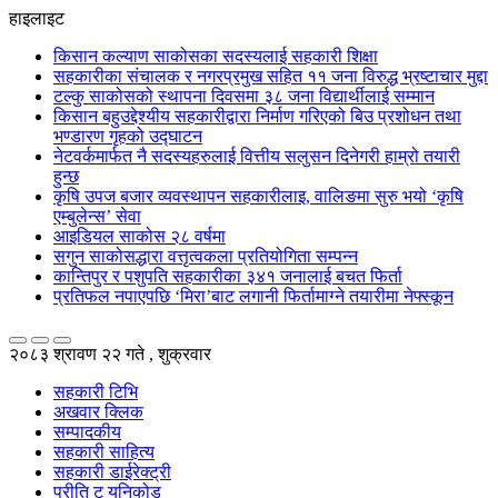
हाइलाइट
किसान कल्याण साकोसका सदस्यलाई सहकारी शिक्षा
सहकारीका संचालक र नगरप्रमुख सहित ११ जना विरुद्ध भ्रष्टाचार मुद्दा
टल्कु साकोसको स्थापना दिवसमा ३८ जना विद्यार्थीलाई सम्मान
किसान बहुउद्देश्यीय सहकारीद्वारा निर्माण गरिएको बिउ प्रशोधन तथा
भण्डारण गृहको उद्घाटन
नेटवर्कमार्फत नै सदस्यहरुलाई वित्तीय सलुसन दिनेगरी हाम्रो तयारी
हुन्छ
कृषि उपज बजार व्यवस्थापन सहकारीलाइ, वालिङमा सुरु भयो ‘कृषि
एम्बुलेन्स’ सेवा
आइडियल साकोस २८ वर्षमा
सगुन साकोसद्धारा वत्तृत्वकला प्रतियोगिता सम्पन्न
कान्तिपुर र पशुपति सहकारीका ३४१ जनालाई बचत फिर्ता
प्रतिफल नपाएपछि ‘मिरा’बाट लगानी फिर्तामाग्ने तयारीमा नेफ्स्कून
२०८३ श्रावण २२ गते , शुक्रवार
सहकारी टिभि
अखवार क्लिक
सम्पादकीय
सहकारी साहित्य
सहकारी डाईरेक्ट्री
प्रीति टु युनिकोड