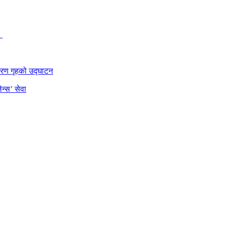
र
डारण गृहको उद्घाटन
न्स’ सेवा