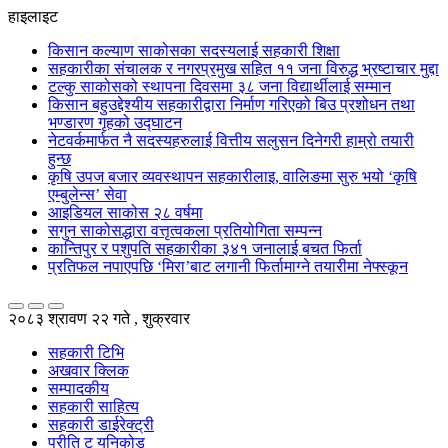
हाइलाइट
किसान कल्याण साकोसका सदस्यलाई सहकारी शिक्षा
सहकारीका संचालक र नगरप्रमुख सहित ११ जना विरुद्ध भ्रष्टाचार मुद्दा
टल्कु साकोसको स्थापना दिवसमा ३८ जना विद्यार्थीलाई सम्मान
किसान बहुउद्देश्यीय सहकारीद्वारा निर्माण गरिएको बिउ प्रशोधन तथा
भण्डारण गृहको उद्घाटन
नेटवर्कमार्फत नै सदस्यहरुलाई वित्तीय सलुसन दिनेगरी हाम्रो तयारी
हुन्छ
कृषि उपज बजार व्यवस्थापन सहकारीलाइ, वालिङमा सुरु भयो ‘कृषि
एम्बुलेन्स’ सेवा
आइडियल साकोस २८ वर्षमा
सगुन साकोसद्धारा वत्तृत्वकला प्रतियोगिता सम्पन्न
कान्तिपुर र पशुपति सहकारीका ३४१ जनालाई बचत फिर्ता
प्रतिफल नपाएपछि ‘मिरा’बाट लगानी फिर्तामाग्ने तयारीमा नेफ्स्कून
२०८३ श्रावण २२ गते , शुक्रवार
सहकारी टिभि
अखवार क्लिक
सम्पादकीय
सहकारी साहित्य
सहकारी डाईरेक्ट्री
प्रीति टु युनिकोड