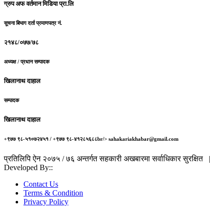
ग्रुप अफ वर्तमान मिडिया प्रा.लि
सूचना बिभाग दर्ता प्रमाणपत्र नं.
२१४८/०७७/७८
अध्यक्ष / प्रधान सम्पादक
खिलानाथ दाहाल
सम्पादक
खिलानाथ दाहाल
+९७७ ९८-५१०७२४५१ / +९७७ ९८-४१२८५६८८br/> sahakariakhabar@gmail.com
प्रतिलिपि ऐन २०७५ / ७६ अन्तर्गत सहकारी अखबारमा सर्वाधिकार सुरक्षित |
Developed By::
Robust Info Tech
Contact Us
Terms & Condition
Privacy Policy