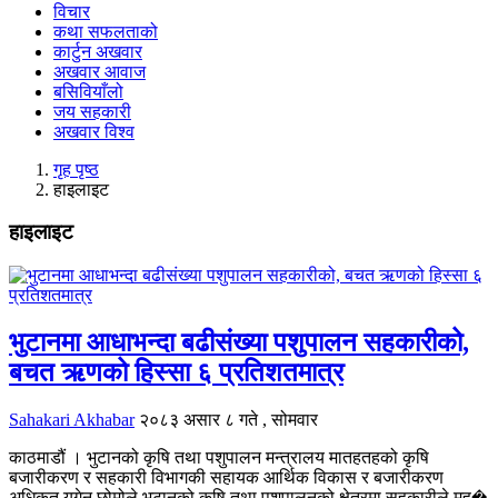
विचार
कथा सफलताको
कार्टुन अखवार
अखवार आवाज
बसिवियाँलो
जय सहकारी
अखवार विश्व
गृह पृष्ठ
हाइलाइट
हाइलाइट
भुटानमा आधाभन्दा बढीसंख्या पशुपालन सहकारीको,
बचत ऋणको हिस्सा ६ प्रतिशतमात्र
Sahakari Akhabar
२०८३ असार ८ गते , सोमवार
काठमाडौं । भुटानको कृषि तथा पशुपालन मन्त्रालय मातहतहको कृषि
बजारीकरण र सहकारी विभागकी सहायक आर्थिक विकास र बजारीकरण
अधिकृत युगेन छोमोले भुटानको कृषि तथा पशुपालनको क्षेत्रमा सहकारीले मह�