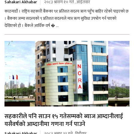
Sahakari Akhabar
२०८३ श्रावण १० गते , आईतवार
काठमाडौं । राष्ट्रिय सहकारी बैंकका ९१ प्रतिशत सदस्य ऋण पहुँच बाहिर रहेको पाइएको छ
। बैंकका जम्मा सदस्यको ९ प्रतिशत सदस्यले मात्र ऋण सुविधा उपभोग गर्न पाएको
देखिएको हो । बैंकले आर्थिक वर्ष � ...
सहकारीले पनि साउन १५ गतेसम्मको ब्याज आम्दानीलाई
यसैवर्षको आम्दानीमा गणना गर्न पाउने
Sahakari Akhabar
२०८३ असार ३२ गते , विहीवार