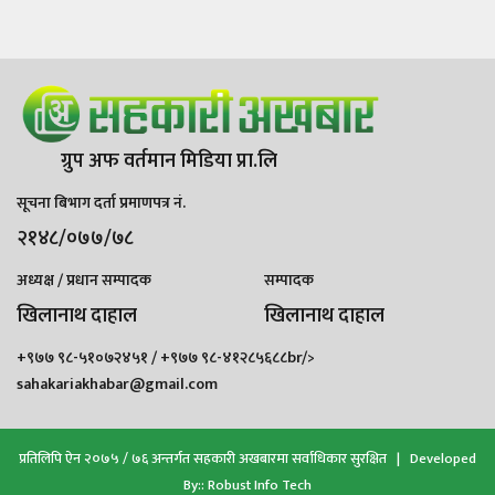
ग्रुप अफ वर्तमान मिडिया प्रा.लि
सूचना बिभाग दर्ता प्रमाणपत्र नं.
२१४८/०७७/७८
अध्यक्ष / प्रधान सम्पादक
सम्पादक
खिलानाथ दाहाल
खिलानाथ दाहाल
+९७७ ९८-५१०७२४५१ / +९७७ ९८-४१२८५६८८br/>
sahakariakhabar@gmail.com
प्रतिलिपि ऐन २०७५ / ७६ अन्तर्गत सहकारी अखबारमा सर्वाधिकार सुरक्षित | Developed
By::
Robust Info Tech