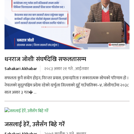
धनराज जोशीः संघर्षदेखि सफलतासम्म
Sahakari Akhabar
२०८३ असार २१ गते , आईतवार
सफलता कुनै संयोग होइन, निरन्तर प्रयास, इमान्दारिता र सकारात्मक सोचको परिणाम हो ।
नेपालको सुदूरपश्चिम प्रदेमा रहेको दार्चुला जिल्लाको दुहुँ गाउँपालिका–४, जोशीगाउँमा २०३८
साल असार ३ गत� ...
जसलाई हेरेँ, उसैसँग बिहे गरेँ
Sahakari Akhabar
२०७९ कार्तीक २ गते , बुधवार