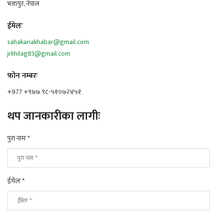
भक्तपुर, नेपाल
ईमेलः
sahakariakhabar@gmail.com
jrkhilag83@gmail.com
फोन नम्बरः
+977 +९७७ ९८-५१०७२४५१
थप जानकारीका लागीः
पुरा नामः *
ईमेलः *