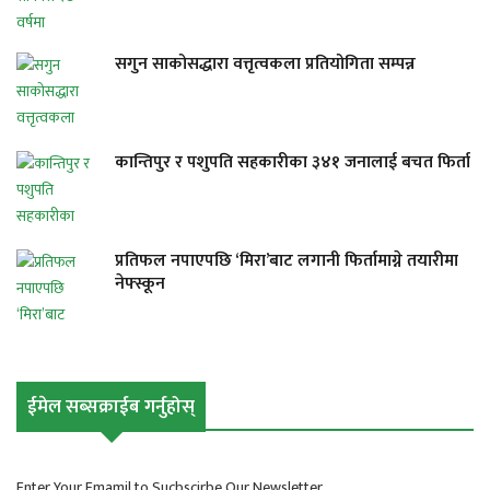
सगुन साकोसद्धारा वत्तृत्वकला प्रतियोगिता सम्पन्न
कान्तिपुर र पशुपति सहकारीका ३४१ जनालाई बचत फिर्ता
प्रतिफल नपाएपछि ‘मिरा’बाट लगानी फिर्तामाग्ने तयारीमा
नेफ्स्कून
ईमेल सब्सक्राईब गर्नुहोस्
Enter Your Emamil to Sucbscirbe Our Newsletter