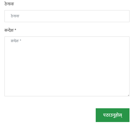
ठेगानाः
सन्देशः *
पठाउनुहोस्