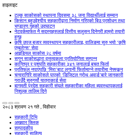
हाइलाइट
टल्कु साकोसको स्थापना दिवसमा ३८ जना विद्यार्थीलाई सम्मान
किसान बहुउद्देश्यीय सहकारीद्वारा निर्माण गरिएको बिउ प्रशोधन तथा
भण्डारण गृहको उद्घाटन
नेटवर्कमार्फत नै सदस्यहरुलाई वित्तीय सलुसन दिनेगरी हाम्रो तयारी
हुन्छ
कृषि उपज बजार व्यवस्थापन सहकारीलाइ, वालिङमा सुरु भयो ‘कृषि
एम्बुलेन्स’ सेवा
आइडियल साकोस २८ वर्षमा
सगुन साकोसद्धारा वत्तृत्वकला प्रतियोगिता सम्पन्न
कान्तिपुर र पशुपति सहकारीका ३४१ जनालाई बचत फिर्ता
प्रतिफल नपाएपछि ‘मिरा’बाट लगानी फिर्तामाग्ने तयारीमा नेफ्स्कून
चन्द्रागिरि साकोसले पाएको ‘डिजिटल ग्रोथ अवार्ड’बारे जानकारी
गराउँदै सुरुगर्यो यात्राकार्ड सेवा
बागमती प्रदेश सहकारी संघले सहकारीका महिला ब्यवस्थापकलाई
निशुल्क तालिम दिने
२०८३ श्रावण २१ गते , विहीवार
सहकारी टिभि
अखवार क्लिक
सम्पादकीय
सहकारी साहित्य