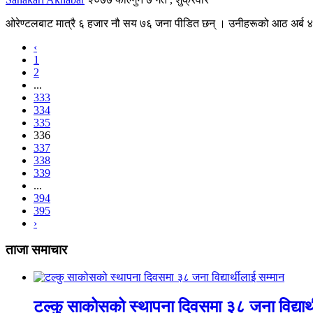
ओरेण्टलबाट मात्रै ६ हजार नौ सय ७६ जना पीडित छन् । उनीहरूको आठ अर्ब ४० 
‹
1
2
...
333
334
335
336
337
338
339
...
394
395
›
ताजा समाचार
टल्कु साकोसको स्थापना दिवसमा ३८ जना विद्यार्