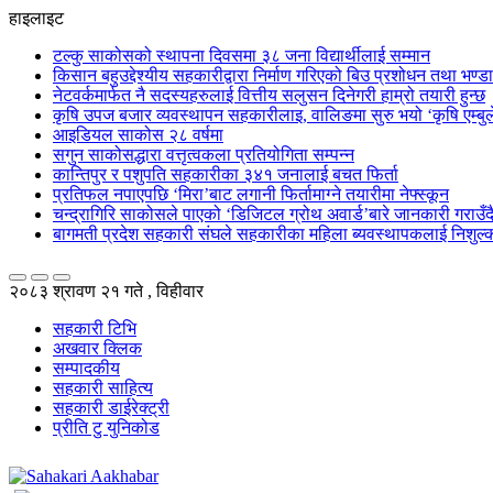
हाइलाइट
टल्कु साकोसको स्थापना दिवसमा ३८ जना विद्यार्थीलाई सम्मान
किसान बहुउद्देश्यीय सहकारीद्वारा निर्माण गरिएको बिउ प्रशोधन तथा भण्
नेटवर्कमार्फत नै सदस्यहरुलाई वित्तीय सलुसन दिनेगरी हाम्रो तयारी हुन्छ
कृषि उपज बजार व्यवस्थापन सहकारीलाइ, वालिङमा सुरु भयो ‘कृषि एम्बुले
आइडियल साकोस २८ वर्षमा
सगुन साकोसद्धारा वत्तृत्वकला प्रतियोगिता सम्पन्न
कान्तिपुर र पशुपति सहकारीका ३४१ जनालाई बचत फिर्ता
प्रतिफल नपाएपछि ‘मिरा’बाट लगानी फिर्तामाग्ने तयारीमा नेफ्स्कून
चन्द्रागिरि साकोसले पाएको ‘डिजिटल ग्रोथ अवार्ड’बारे जानकारी गराउँदै सु
बागमती प्रदेश सहकारी संघले सहकारीका महिला ब्यवस्थापकलाई निशुल्क
२०८३ श्रावण २१ गते , विहीवार
सहकारी टिभि
अखवार क्लिक
सम्पादकीय
सहकारी साहित्य
सहकारी डाईरेक्ट्री
प्रीति टु युनिकोड