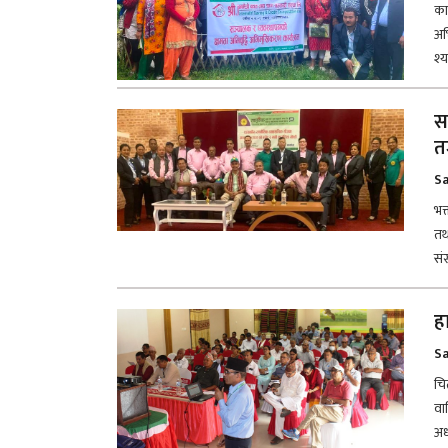
का
अभ
श्
स
तर
Sa
भक
तथ
सं
ह
Sa
चि
वा
अध्