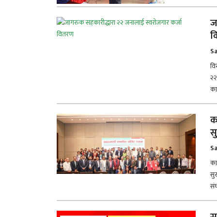
ज
व
Sa
वि
२२
का
क
स
Sa
का
सु
सं