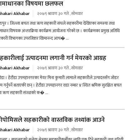
ामाधानका विषयमा छलफल
hakari Akhabar
२०७९ श्रावण ३० गते , सोमवार
्तपुर । जिल्ला बचत तथा ऋण सहकारी संघले सहकारीमा देखिएका समस्या तथा
माधान विषयक अन्तरक्रिया कार्यक्रम आयोजना गरेको छ । कार्यक्रमका प्रमुख अतिथि
कारी विभागका उपरजिष्टार खिमानन्द आच� ...
हकारीलाई उत्पादनमा लगानी गर्न मेयरको आग्रह
hakari Akhabar
२०७९ श्रावण ३० गते , सोमवार
टौडा । हेटौंडा उपमहानगरका मेयर मिना कुमारी लामाले सहकारीले उत्पादनसँग जोडर
म गर्नुपर्ने बताएकी छन् । हेटौंडा उपमहानगर वडा नम्बर ४ स्थित श्रमिक सुरक्षित बचत
ा ऋण सहकारी संस्थाको क� ...
ोपोमिसले सहकारीको वास्तविक तथ्यांक आउने
hakari Akhabar
२०७९ श्रावण ३० गते , सोमवार
गलुङ । बागलुङको बलेवा क्षेत्रका सहकारीकर्मीका लागि एक दिने सहकारी तथा गरिवी