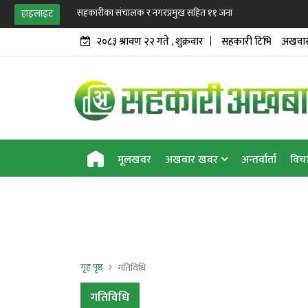
सहकारीका संचालक र नगरप्रमुख सहित ११ जना विरुद्ध भ्रष्टाचार मु
हाइलाइट
२०८३ श्रावण २२ गते , शुक्रवार
सहकारी टिभि
अखवार
मूलखवर
अखवार खवर
अन्तर्वार्ता
विच
गृह पृष्ठ
गतिविधि
गतिविधि