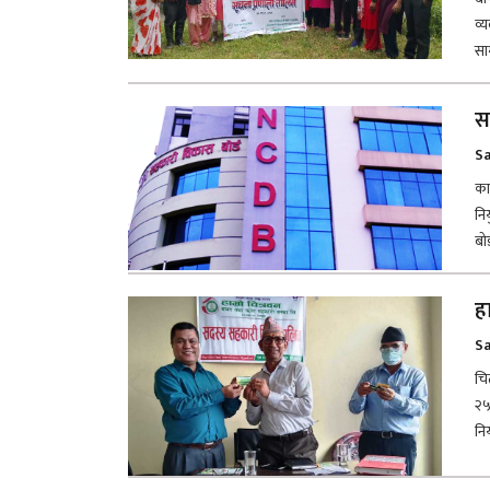
व्
सा
स
Sa
का
निय
बोर
ह
Sa
चि
२५
निय