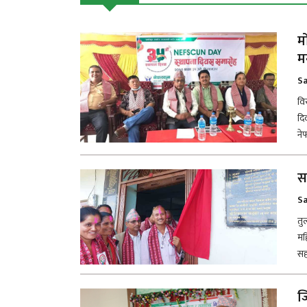
म
म
Sa
वि
दि
ने
स
Sa
तु
मह
सह
ज