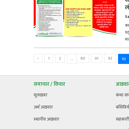
स
ल
Sa
का
घट
सं
‹
1
2
90
91
92
...
93
समाचार / विचार
अखवार
मूलखवर
कथा स
अर्थ अखवार
बसिविया
स्थानीय अखवार
सहकारी 