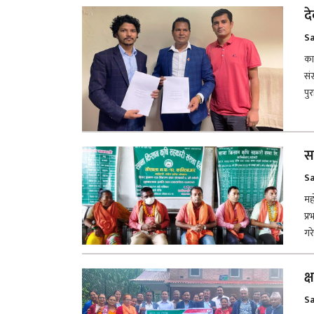
द
Sa
का
सं
पु
स
Sa
मह
प्
गर
क्
Sa