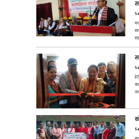
स
Sa
भक
सा
सह
स
Sa
हे
का
तथ
क
Sa
बा