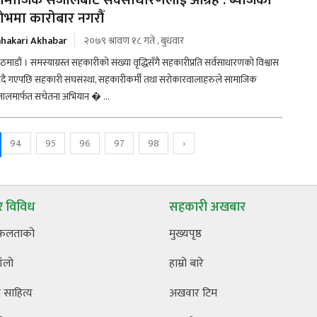
ामाजिक संजालबाटै सर्वसाधारणलाई आग्रह : ब्याजको
ोभमा कारोबार नगरौं
hakari Akhabar
२०७९ श्रावण १८ गते , बुधवार
ठमाडौं । समस्याग्रस्त सहकारीको संख्या वृद्धिसँगै सहकारीप्रति सर्वसाधारणको विश्वास
्दै गएपछि सहकारी संघसंस्था, सहकारीकर्मी तथा सरोकारवालाहरुले सामाजिक
जालमार्फत सचेतना अभियान � ...
94
95
96
97
98
›
 विविध
सहकारी अखबार
फलताको
मुख्यपृष्ठ
ँलो
हाम्रो बारे
साहित्य
अखवार टिम