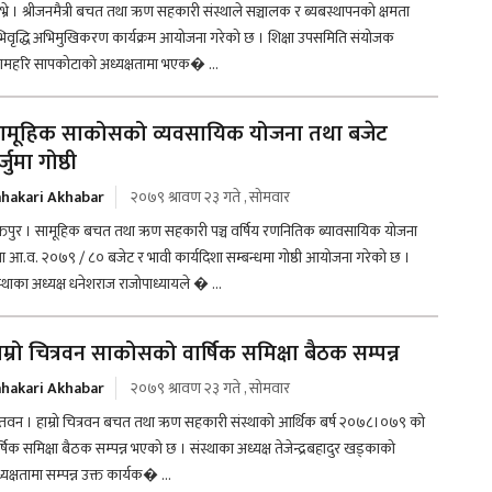
भ्रे । श्रीजनमैत्री बचत तथा ऋण सहकारी संस्थाले सञ्चालक र ब्यबस्थापनको क्षमता
िवृद्धि अभिमुखिकरण कार्यक्रम आयोजना गरेको छ । शिक्षा उपसमिति संयोजक
यामहरि सापकोटाको अध्यक्षतामा भएक� ...
ामूहिक साकोसको व्यवसायिक योजना तथा बजेट
्जुमा गोष्ठी
hakari Akhabar
२०७९ श्रावण २३ गते , सोमवार
्तपुर । सामूहिक बचत तथा ऋण सहकारी पञ्च वर्षिय रणनितिक ब्यावसायिक योजना
ा आ.व. २०७९ / ८० बजेट र भावी कार्यदिशा सम्बन्धमा गोष्ठी आयोजना गरेको छ ।
स्थाका अध्यक्ष धनेशराज राजोपाध्यायले � ...
ाम्रो चित्रवन साकोसको वार्षिक समिक्षा बैठक सम्पन्न
hakari Akhabar
२०७९ श्रावण २३ गते , सोमवार
तवन । हाम्रो चित्रवन बचत तथा ऋण सहकारी संस्थाको आर्थिक बर्ष २०७८।०७९ को
र्षिक समिक्षा बैठक सम्पन्न भएको छ । संस्थाका अध्यक्ष तेजेन्द्रबहादुर खड्काको
यक्षतामा सम्पन्न उक्त कार्यक� ...