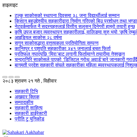
हाइलाइट
टल्कु साकोसको स्थापना दिवसमा ३८ जना विद्यार्थीलाई सम्मान
किसान बहुउद्देश्यीय सहकारीद्वारा निर्माण गरिएको बिउ प्रशोधन तथा भण्
नेटवर्कमार्फत नै सदस्यहरुलाई वित्तीय सलुसन दिनेगरी हाम्रो तयारी हुन्छ
कृषि उपज बजार व्यवस्थापन सहकारीलाइ, वालिङमा सुरु भयो ‘कृषि एम्बुले
आइडियल साकोस २८ वर्षमा
सगुन साकोसद्धारा वत्तृत्वकला प्रतियोगिता सम्पन्न
कान्तिपुर र पशुपति सहकारीका ३४१ जनालाई बचत फिर्ता
प्रतिफल नपाएपछि ‘मिरा’बाट लगानी फिर्तामाग्ने तयारीमा नेफ्स्कून
चन्द्रागिरि साकोसले पाएको ‘डिजिटल ग्रोथ अवार्ड’बारे जानकारी गराउँदै सु
बागमती प्रदेश सहकारी संघले सहकारीका महिला ब्यवस्थापकलाई निशुल्क
२०८३ श्रावण २१ गते , विहीवार
सहकारी टिभि
अखवार क्लिक
सम्पादकीय
सहकारी साहित्य
सहकारी डाईरेक्ट्री
प्रीति टु युनिकोड