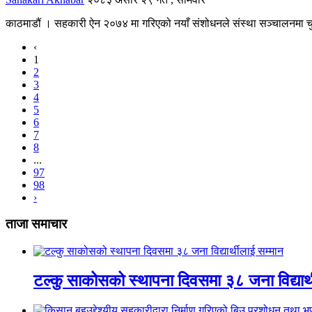
काठमाडौं । सहकारी ऐन २०७४ मा गरिएको नयाँ संशोधनले संस्था सञ्चालनमा च
‹
1
2
3
4
5
6
7
8
...
97
98
›
ताजा समाचार
टल्कु साकोसको स्थापना दिवसमा ३८ जना विद्यार्