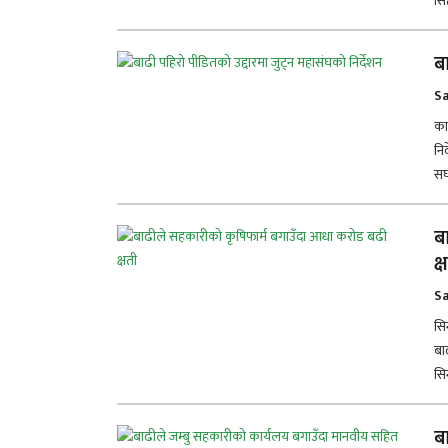
सिल
ब
Sa
का
नि
सघ
ब
क
Sa
सि
बा
सि
ब