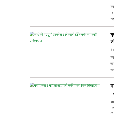
का
छ 
सह
क
ए
Sa
काठ
सह
सह
म
Sa
का
तथ