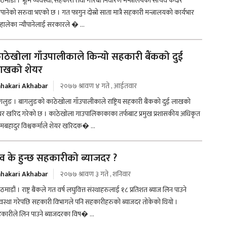
ठमाडौं । भूमि व्यवस्था, सहकारी तथा गरिबी निवारण मन्त्रालयका सचिव केदार
यौपानेको सरुवा भएको छ । गत फागुन दोस्रो साता मात्रै सहकारी मन्त्रालयको कार्यभार
्हालेका न्यौपानेलाई सरकारले � ...
ाठेखोला गाँउपालीकाले किन्यो सहकारी बैंकको दुई
ाखको शेयर
hakari Akhabar
२०७७ श्रावण ४ गते , आईतवार
गलुङ । बागलुङको काठेखोला गाँउपालीकाले राष्ट्रिय सहकारी बैंकको दुई लाखको
यर खरिद गरेको छ । काठेखोला गाउपालिकाकाका तर्फबाट प्रमुख प्रशासकीय अधिकृत
मबहादुर विश्वकर्माले शेयर खरिदक� ...
व के हुन्छ सहकारीको ब्याजदर ?
hakari Akhabar
२०७७ श्रावण ३ गते , शनिवार
माडौं । राष्ट्र बैंकले गत वर्ष लघुवित्त संस्थाहरुलाई १८ प्रतिशत ब्याज लिन पाउने
यवस्था गरेपछि सहकारी विभागले पनि सहकारीहरुको ब्याजदर तोकेको थियो ।
कारीले लिन पाउने ब्याजदरका विष� ...