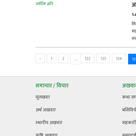
आ
Sa
सि
सह
सं
‹
1
2
122
123
124
...
12
समाचार / विचार
अखवार
मूलखवर
कथा स
अर्थ अखवार
बसिविया
स्थानीय अखवार
सहकारी 
कृषि अखवार
सम्पाद