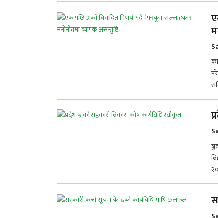
ए
म
Sa
का
पर
सम
प
Sa
बु
बि
२०
स
Sa