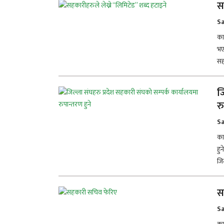
स
Sa
का
भए
सह
ज
रु
Sa
का
हु
जि
स
Sa