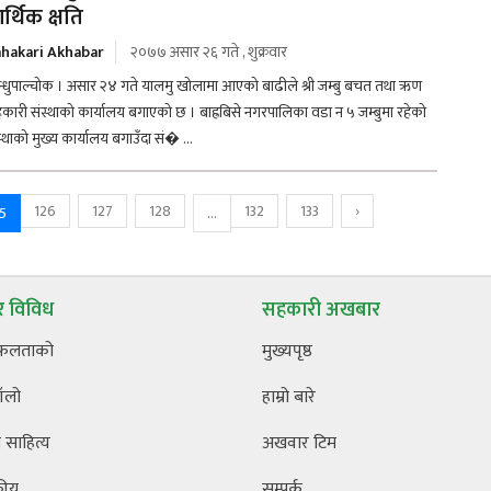
र्थिक क्षति
hakari Akhabar
२०७७ असार २६ गते , शुक्रवार
न्धुपाल्चोक । असार २४ गते यालमु खोलामा आएको बाढीले श्री जम्बु बचत तथा ऋण
कारी संस्थाको कार्यालय बगाएको छ । बाह्रबिसे नगरपालिका वडा न ५ जम्बुमा रहेको
स्थाको मुख्य कार्यालय बगाउँदा सं� ...
126
127
128
132
133
›
5
...
 विविध
सहकारी अखबार
फलताको
मुख्यपृष्ठ
ँलो
हाम्रो बारे
साहित्य
अखवार टिम
कीय
सम्पर्क