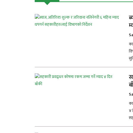
ब
म
Sa
का
वि
सु
स
ब
Sa
का
४ 
सहक