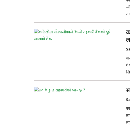
का
न्
सम
क
ल
Sa
बा
शे
खि
अ
Sa
काठ
ब्
सह