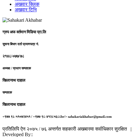
अखवार क्लिक
अखवार टिभि
ग्रुप अफ वर्तमान मिडिया प्रा.लि
सूचना बिभाग दर्ता प्रमाणपत्र नं.
२१४८/०७७/७८
अध्यक्ष / प्रधान सम्पादक
खिलानाथ दाहाल
सम्पादक
खिलानाथ दाहाल
+९७७ ९८-५१०७२४५१ / +९७७ ९८-४१२८५६८८br/> sahakariakhabar@gmail.com
प्रतिलिपि ऐन २०७५ / ७६ अन्तर्गत सहकारी अखबारमा सर्वाधिकार सुरक्षित |
Developed By::
Robust Info Tech