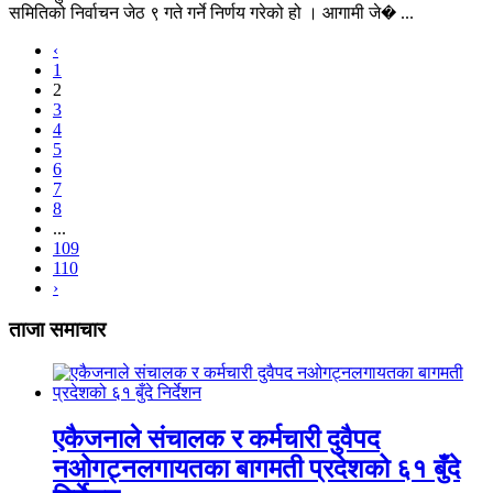
समितिको निर्वाचन जेठ ९ गते गर्ने निर्णय गरेको हो । आगामी जे� ...
‹
1
2
3
4
5
6
7
8
...
109
110
›
ताजा समाचार
एकैजनाले संचालक र कर्मचारी दुवैपद
नओगट्नलगायतका बागमती प्रदेशको ६१ बुँदे