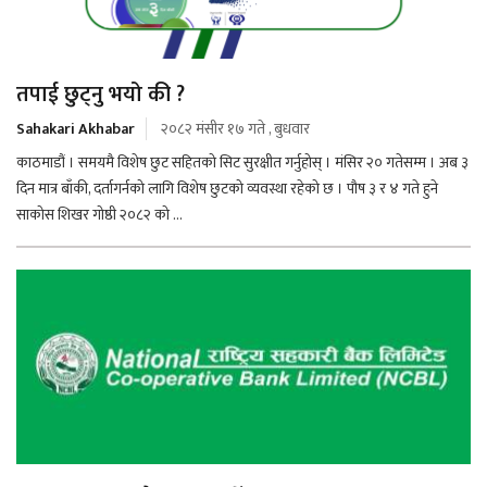
तपाई छुट्नु भयो की ?
Sahakari Akhabar
२०८२ मंसीर १७ गते , बुधवार
काठमाडौं । समयमै विशेष छुट सहितको सिट सुरक्षीत गर्नुहोस् । मंसिर २० गतेसम्म । अब ३
दिन मात्र बाँकी, दर्तागर्नको लागि विशेष छुटको व्यवस्था रहेको छ । पौष ३ र ४ गते हुने
साकोस शिखर गोष्ठी २०८२ को ...