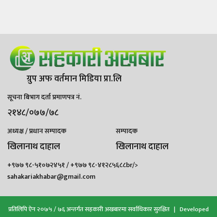
ग्रुप अफ वर्तमान मिडिया प्रा.लि
सूचना बिभाग दर्ता प्रमाणपत्र नं.
२१४८/०७७/७८
अध्यक्ष / प्रधान सम्पादक
सम्पादक
खिलानाथ दाहाल
खिलानाथ दाहाल
+९७७ ९८-५१०७२४५१ / +९७७ ९८-४१२८५६८८br/>
sahakariakhabar@gmail.com
प्रतिलिपि ऐन २०७५ / ७६ अन्तर्गत सहकारी अखबारमा सर्वाधिकार सुरक्षित | Developed