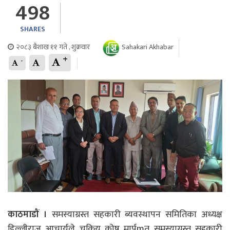
498
SHARES
२०८३ बैशाख ११ गते , शुक्रवार
Sahakari Akhabar
+
-
काठमाडौं ।
समस्याग्रस्त सहकारी ब्यवस्थापन समितिका अध्यक्ष
डिल्लीराज आचार्यले चक्रिय कोष मार्पmत समस्याग्रस्त सहकारी