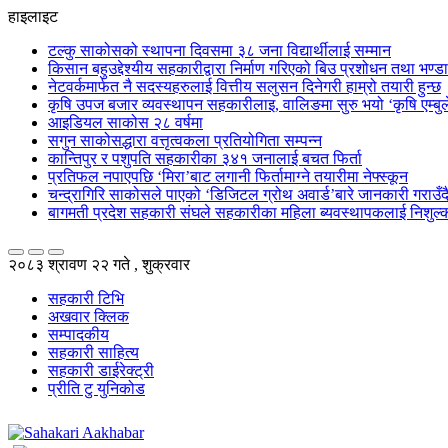
हाइलाइट
टल्कु साकोसको स्थापना दिवसमा ३८ जना विद्यार्थीलाई सम्मान
किसान बहुउद्देश्यीय सहकारीद्वारा निर्माण गरिएको बिउ प्रशोधन तथा भण्
नेटवर्कमार्फत नै सदस्यहरुलाई वित्तीय सलुसन दिनेगरी हाम्रो तयारी हुन्छ
कृषि उपज बजार व्यवस्थापन सहकारीलाइ, वालिङमा सुरु भयो ‘कृषि एम्बुले
आइडियल साकोस २८ वर्षमा
सगुन साकोसद्धारा वत्तृत्वकला प्रतियोगिता सम्पन्न
कान्तिपुर र पशुपति सहकारीका ३४१ जनालाई बचत फिर्ता
प्रतिफल नपाएपछि ‘मिरा’बाट लगानी फिर्तामाग्ने तयारीमा नेफ्स्कून
चन्द्रागिरि साकोसले पाएको ‘डिजिटल ग्रोथ अवार्ड’बारे जानकारी गराउँदै सु
बागमती प्रदेश सहकारी संघले सहकारीका महिला ब्यवस्थापकलाई निशुल्क
२०८३ श्रावण २२ गते , शुक्रवार
सहकारी टिभि
अखवार क्लिक
सम्पादकीय
सहकारी साहित्य
सहकारी डाईरेक्ट्री
प्रीति टु युनिकोड