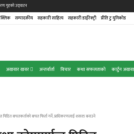
डारण गृहको उद्घाटन
क्लिक
सम्पादकीय
सहकारी साहित्य
सहकारी डाईरेक्ट्री
प्रीति टु युनिकोड
ेन्स’ सेवा
गर्यो यात्राकार्ड सेवा
क तालिम दिने
अखवार खवर
अन्तर्वार्ता
विचार
कथा सफलताको
कार्टुन अखव
न
त पिडित बचतकर्ताको बचत फिर्ता गर्ने, प्राधिकरणलाई शसक्त बनाउने