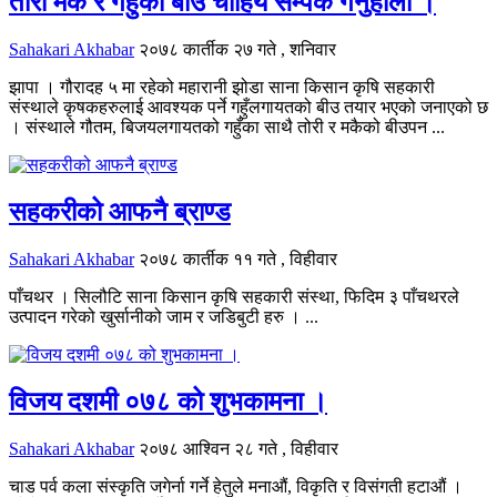
तोरी मकै र गहुँको बीउ चाहिय सम्पर्क गर्नुहोला ।
Sahakari Akhabar
२०७८ कार्तीक २७ गते , शनिवार
झापा । गौरादह ५ मा रहेको महारानी झोडा साना किसान कृषि सहकारी
संस्थाले कृषकहरुलाई आवश्यक पर्ने गहुँलगायतको बीउ तयार भएको जनाएको छ
। संस्थाले गौतम, बिजयलगायतको गहुँका साथै तोरी र मकैको बीउपन ...
सहकरीको आफनै ब्राण्ड
Sahakari Akhabar
२०७८ कार्तीक ११ गते , विहीवार
पाँचथर । सिलौटि साना किसान कृषि सहकारी संस्था, फिदिम ३ पाँचथरले
उत्पादन गरेको खुर्सानीको जाम र जडिबुटी हरु । ...
विजय दशमी ०७८ को शुभकामना ।
Sahakari Akhabar
२०७८ आश्विन २८ गते , विहीवार
चाड पर्व कला संस्कृति जगेर्ना गर्ने हेतुले मनाऔं, विकृति र विसंगती हटाऔं ।