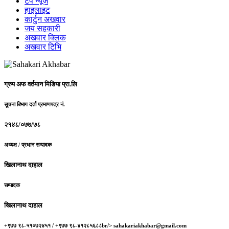
टप न्यूज
हाइलाइट
कार्टुन अखवार
जय सहकारी
अखवार क्लिक
अखवार टिभि
ग्रुप अफ वर्तमान मिडिया प्रा.लि
सूचना बिभाग दर्ता प्रमाणपत्र नं.
२१४८/०७७/७८
अध्यक्ष / प्रधान सम्पादक
खिलानाथ दाहाल
सम्पादक
खिलानाथ दाहाल
+९७७ ९८-५१०७२४५१ / +९७७ ९८-४१२८५६८८br/> sahakariakhabar@gmail.com