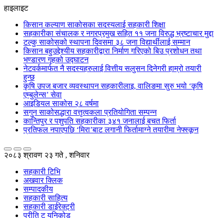
हाइलाइट
किसान कल्याण साकोसका सदस्यलाई सहकारी शिक्षा
सहकारीका संचालक र नगरप्रमुख सहित ११ जना विरुद्ध भ्रष्टाचार मुद्दा
टल्कु साकोसको स्थापना दिवसमा ३८ जना विद्यार्थीलाई सम्मान
किसान बहुउद्देश्यीय सहकारीद्वारा निर्माण गरिएको बिउ प्रशोधन तथा
भण्डारण गृहको उद्घाटन
नेटवर्कमार्फत नै सदस्यहरुलाई वित्तीय सलुसन दिनेगरी हाम्रो तयारी
हुन्छ
कृषि उपज बजार व्यवस्थापन सहकारीलाइ, वालिङमा सुरु भयो ‘कृषि
एम्बुलेन्स’ सेवा
आइडियल साकोस २८ वर्षमा
सगुन साकोसद्धारा वत्तृत्वकला प्रतियोगिता सम्पन्न
कान्तिपुर र पशुपति सहकारीका ३४१ जनालाई बचत फिर्ता
प्रतिफल नपाएपछि ‘मिरा’बाट लगानी फिर्तामाग्ने तयारीमा नेफ्स्कून
२०८३ श्रावण २३ गते , शनिवार
सहकारी टिभि
अखवार क्लिक
सम्पादकीय
सहकारी साहित्य
सहकारी डाईरेक्ट्री
प्रीति टु युनिकोड