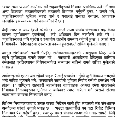
‘बचत तथा ऋणको कारोबार गर्ने सहकारीहरुको नियमन प्राधिकरणले गर्ने तथा
अन्य विषयका सहकारीहरुको सहकारी विभागले गर्नुपर्ने हुन्छ, ’ उनले भने,
‘प्राधिकरणको भूमिका स्पष्ट पार्ने र यसलाई शसक्त बनाउन, आवश्यक
जनशक्तिहरु व्यवस्था गर्ने काम बाँकी नै छ ।
केही स्पष्ट त अध्यादेशले गरेको छ । उनले राज्य संघीय संरचनामा गइसकेका
कारण प्राधिकरण एक्लैलाई सबै अधिकार दिन नसकिने तर्क गरे ।
‘प्राधिकरणले पनि प्रदेश र स्थानीय तहसँग समन्वय गर्नुपर्ने हुन्छ । त्यसो गर्दा
नियामकीय निर्देशनहरुमा एकरुपता कायम हुनसक्छ,’ सचिव भुजेलले बताए ।
कानून संशोधनको तयारी भैरहँदा सरोकारवालाहरुको रायसुझाव लिएर अघि
बढ्ने प्रतिबद्धता उनले व्यक्त गरे । सहकारी अध्यादेशमा देखिएका कतिपय
बेमेललाई प्रतिस्थापन विधेयकमार्फत सच्याउन सकिने समते सचिव भुजेलको
भनाइ छ ।
अर्थतन्त्रको एउटा अंग रहेको सहकारीलाई प्रवर्धन गर्नुको कुनै विकल्प नभएको
भन्दै सचिव भुजेलले भने, ‘सरकारले सहयोगी भूमिका निर्वाह गर्ने हो हस्तक्षेप गर्ने
होइन ।’ राष्ट्रिय सहकारी महासंघका कार्यवाहक अध्यक्ष रमेश पोखरेलले
नियामक निकायहरुका भूमिका र अधिकार स्पष्ट गरिएन भने त्यसले संस्था
सञ्चालमा समस्या निम्त्याउने बताए।
विभिन्न नियामकहरुबाट फरक फरक निर्देशन जारी हुँदा सहकारी संघ संस्थाहरु
अन्योलमा परेको उनको भनाइ छ । ‘एउटा सहकारीले २७ वटा रिपोर्ट विभिन्न
निकायमा पेश गर्नुपर्ने हुन्छ , भक्तपुर बचत संघका अध्यक्षको भनाइ सापटी लिदैं