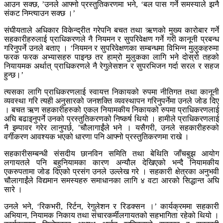
आउन सक्छ, ’उनले आफ्नो प्रस्तुतिकरणमा भने, ‘बल पास गर्ने समस्याले झनै
संकट निम्त्याउन सक्छ ।’
संघीयताले अधिकार विकेन्द्रीत गरेपनि बचत तथा ऋणको मुख्य कारोबार गर्ने
सहकारीहरुलाई प्राधिकरणले नै नियमन र सुपरिवेक्षण गर्ने गरी कानूनी प्रबन्ध
गरिनुपर्ने उनले बताए । ‘नियमन र सुपरिवेक्षणका सम्बन्धमा विभिन्न मुलुकहरुमा
फरक फरक अभ्यासहरु पाइन्छ तर हाम्रो मुलुकका लागि भने दोस्रो तहको
नियायमक अर्थात् प्राधिकरणले नै रेगुलेसशन र सुपरभिजन गर्दा सरल र सहज
हुन्छ।’
त्यसका लागि प्राधिकरणलाई स्वायत्त निकायको रुपमा नीतिगत तथा कानूनी
व्यवस्था गरि त्यही अनुसारको जनशक्ति व्यवस्थापन गरिनुपर्नेमा उनले जोड दिए
। बचत ऋण सहकारीहरुको एकल नियामकीय निकायको रुपमा प्राधिकरणलाई
अघि बढाइनुपर्ने उनको प्रस्तुतिकरणको निष्कर्ष थियो । हामीले प्राधिकरणलाई
नै इम्पावर गरेर लानुपर्छ, ’चौलागाईंले भने । यसैगरी, उनले सहकारीहरुको
वर्गीकरण आवश्यक भएको धारणा पनि आफ्नो प्रस्तुतिकरणमा राखे ।
सहकारीसम्बन्धी संसदीय छानविन समिति तथा बेथिति जाँचबुझ आयोग
लगायतले पनि बहुनियामका कारण अन्यौल देखिएको भन्दै नियामकीय
एकरुपतामा जोड दिएको प्रसंग उनले उल्लेख गरे । सहकारी क्षेत्रका अनुभवी
चौलागाईंले विद्यमान समस्यहरु समाधानका लागि ४ वटा आरको सिद्धान्त अघि
सारे ।
उनले भने, ‘रिकभरी, रिर्टन, रेगुलेशन र रिडक्सन ।’ कार्यक्रममा सहकारी
अभियान, नियामक निकाय तथा संचारकर्मीलगायतको सहभागिता रहेको थियो ।