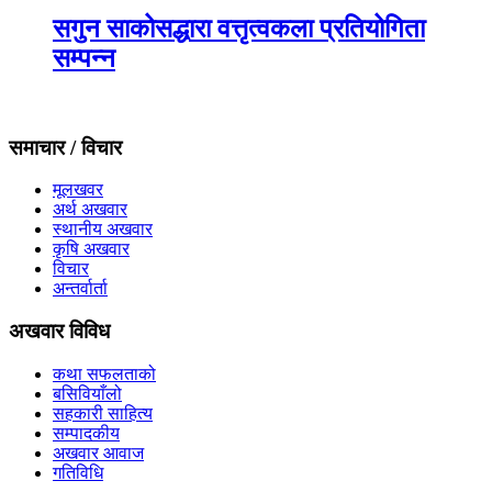
सगुन साकोसद्धारा वत्तृत्वकला प्रतियोगिता
सम्पन्न
समाचार / विचार
मूलखवर
अर्थ अखवार
स्थानीय अखवार
कृषि अखवार
विचार
अन्तर्वार्ता
अखवार विविध
कथा सफलताको
बसिवियाँलो
सहकारी साहित्य
सम्पादकीय
अखवार आवाज
गतिविधि