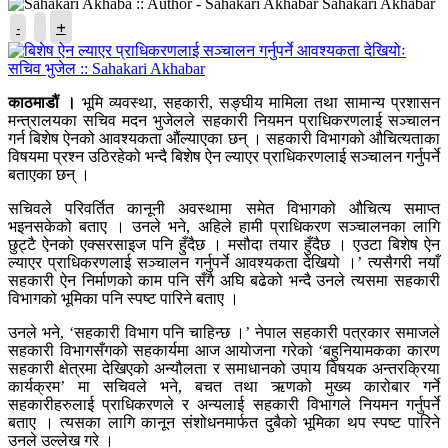
Sahakari Akhabar
+
-
काठमाडौं ।
भूमि व्यवस्था, सहकारी, सङ्घीय मामिला तथा सामान्य प्रशासन
मन्त्रालयका सचिव मदन भुजेलले सहकारी नियमन प्राधिकरणलाई सञ्चालन
गर्न बिशेष ऐनको आवश्यकता औंल्याएका छन् । सहकारी विभागको औचित्यताका
विषयमा प्रश्न उठिरहेको भन्दै बिशेष ऐन ल्याएर प्राधिकरणलाई सञ्चालन गर्नुपर्ने
बताएका छन् ।
सचिवले परिवर्तित कानूनी अवस्थामा समेत विभागको औचित्य समाप्त
भइनसकेको बताए । उनले भने, अहिले हामी प्राधिकरण सञ्चालनका लागि
छुट्टै ऐनको एक्सरसाइज पनि हुँदैछ । मसौदा तयार हुँदैछ । एउटा बिशेष ऐन
ल्याएर प्राधिकरणलाई सञ्चालन गर्नुपर्ने आवश्यकता देखियो ।’ त्यसैगरी नयाँ
सहकारी ऐन निर्माणको काम पनि सँगै अघि बढेको भन्दै उनले त्यसमा सहकारी
विभागको भूमिका पनि स्पष्ट पारिने बताए ।
उनले भने, ‘सहकारी विभाग पनि चाहिन्छ ।’ नेपाल सहकारी पत्रकार समाजले
सहकारी विभागसँगको सहकार्यमा आज आयोजना गरेको ‘बहुनियामकका कारण
सहकारी क्षेत्रमा देखिएको अन्यौलता र समाधानको उपाय विषयक अन्तरक्रिया
कार्यक्रम’ मा सचिवले भने, बचत तथा ऋणको मुख्य कारोबार गर्ने
सहकारीहरुलाई प्राधिकरणले र अन्यलाई सहकारी विभागले नियमन गर्नुपर्ने
बताए । त्यसका लागि कानून संशोधनमार्फत दुबैको भूमिका थप स्पष्ट पारिने
उनले उल्लेख गरे ।