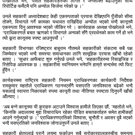
पोखरेलले भने, ‘यसले सहकारीहरुको लागत र जनशक्ति बढाउनुका साथै
रिपोर्टिङ फर्मेटमै पनि अन्योल सिर्जना गरेको छ ।’
उनले सहकारी अध्यादेशबाट केही एकरुपताको प्रयास देखिएपनि पुँजीको सीमा
तोक्ने, विभागले गर्ने कामका यथावत राखिदिंदा अन्योल भएको भन्दै कानूनमै
एकरुपता दिनु आवश्यक भएको जीकिर गरे । कार्यवाहक अध्यक्ष पोखरेलले भने,
‘प्राधिकरणले बचत ऋणको र विभागले अन्यको सँगै प्रवर्धनको काम गर्ने हो भने
त्यो कूरा कानूनमा स्पष्ट आउनुपर्यो ।’
सहकारी विभागका रजिष्ट्रार बाबुराम गौतमले सहकारीको संकटमा सबै पक्ष
जिम्मेवार भएको भन्दै समस्या समाधानका लागि सामूहिक प्रयास खाँचो रहेको
बताए । ‘सुधार आफैबाट शुरु गर्नुपर्छ उनले भने, ‘सहकारीहरुमा रिसाइजिङ र
रिसेपिङ आवश्यक छ । सहकारीमा स्वनियमन भनेपनि हाम्रो सन्दर्भमा त्यो फिट
हुँदैन ।’
कार्यक्रममा राष्ट्रिय सहकारी नियमन प्राधिकरणका कार्यकारी निर्देशक
रामकुमार महतोले प्राधिकरण गठनभएसँगै यसप्रति जनविश्वास बढेको भन्दै
यसलाई स्वायत्त निकायको रुपमा कानूनी तथा नीतिगत स्पष्टता दिनुपर्ने खाँचो
औंल्याए ।
‘अब बन्ने कानूनमा यी कुराहरु अटाउने विश्वास हामीले लिएका छौं, ’महतोले भने,
‘किनकि अदालतमा मुद्दा विचाराधिन रहेका पीडित बचतकर्ताहरु समेत हामीकहाँ
आउने गर्नुभएको छ ।’ प्राधिकरणप्रतिको विश्वास, चुनौती र अवसर दुबै भएको
भन्दै यसप्रतिको जनविश्वास जोगाउनुपर्ने उनले बताए ।
सहकारी क्षेत्रलाई पुरानै लयमा फर्काउन सबै सरोकारवालाहरुबीच समन्वय