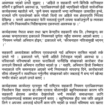
आवश्यक भएको उनले सुझाए । ‘अहिले त सहकारी भन्ने बित्तिकै मानिसहरु
तसिर्ने र झस्किने अवस्था छ, ’प्राधिकरणको ईडी भएपछिको पहिलो सार्वजनिक
कार्यक्रममा महतोले भने, ‘कुनै समय सहकारी भन्दा मानिसहरु उत्साहित हुन्थे,
राज्यले पनि प्रवर्धनको काम गरेको थियो तर अहिले यस क्षेत्रप्रति निराशा
देखिन्छ । यस्तो अवस्थाबाट फेरि यसलाई पुरानै लयमा फर्काउनुपर्ने छ त्यसका
लागि पनि निकामकीय निर्देशनहरुमा एकरुपता आवश्यक छ ।’
कार्यक्रममा नेपाल बचत तथा ऋण केन्द्रीय सहकारी संघ लि. (नेफ्स्कून) का
अध्यक्ष चन्द्रप्रसाद ढकालले नियमनको पूर्णता नहुँदा समस्या आएको बताए ।
‘नियमन भनेको अभियान होइन,’ ढकालले भने, ‘संरचनाहरु नतिजामुखी भएनन्
।’
सहकारी अध्यादेशका कतिपय प्रावधानले गर्दा अभियान त्रसित भएको तर्क
उनले गरे । ढकालले भने, ‘हामी अहिले टेरोराइज भएको अवस्था छ ।
परिवारको परिभाषाको दायरा फराकिलो पार्नेदेखि संघहरुको कारोबार रोक
लगाउने विषयले अभियान त्रसित भएको छ ।’ यद्यपि, अभियान हिजो जिम्मेवार
नभएकाले पनि समस्याहरु आएको भन्दै नियामकले मापदण्ड दिने, कारोबारको
सीमा तोक्नुपर्ने र व्यवस्थित गर्नुपर्नेमा संघहरुको कोर जबलाई नै बन्द गर्न खोज्दा
गम्भीर संकट आउने उनले बताए ।
कार्यक्रममा कार्यपत्र प्रस्तुत गर्दै राष्ट्रिय सहकारी नियमन प्राधिकरणका
निवर्तमान विज्ञ सदस्य डा.रमेश प्रसाद चौलागाईंले बहुनियामकका कारण पनि
सहकारी क्षेत्रमा अन्योल देखापरेको भन्दै त्यसको समाधानका लागि
प्राधिकरणलाई सशक्त बनाउनुपर्ने बताए । बहुनियामक हुँदा जस जति आफूले
लिने र अपजस अरुलाई थोपार्ने काम पनि भएको छ यसले भविष्यमा थप खतरा