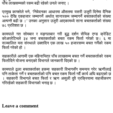
पाँच लाखसम्मको रकम बढी रहेको उनले जनाए ।
प्रमुख काफ्लेले भने, ‘निवेदनका आधारमा औसतमा यसरी उजुरी दिनेमा दैनिक
५०० देखि एकहजार जम्मागर्ने अर्थात् सानारकम जम्मागर्ने बचतकर्ताको संख्या
अत्यन्तै बढी छ ।’ उनका अनुसार उजुरी आएकामध्ये साना बचतकर्ताको संख्या
७८ प्रतिशत छ ।
कामपाले गत सोमबार र मङ्गलबार गरी बुद्ध दर्शन सेभिङ एण्ड क्रेडिट
कोअपरेटिभले ३४ जना बचतकर्ताको बचत रकम फिर्ता गरेको छ। ६ मा
सञ्चालित यस संस्थाले उक्तदिन एक लाख ५० हजारसम्म बचत गर्नेको रकम
फिर्ता गरेको हो ।
सहकारीले आगामी एक महिनाभित्र पाँच लाखसम्म बचत गर्ने बचतकर्ताको रकम
फिर्तादिने योजना बनाएको विभागले जानकारी दिएको छ ।
कामपाले ठूला बचतकर्ताका हकमा सहकारी विभागसँग समन्वय गरेर ऋणीलाई
पनि ताकेता गर्ने र बचतकर्ताको पनि बचत रकम फिर्ता गर्दै कार्य अघि बढाएको छ
। सहकारी विभागले बचत फिर्ता र ऋण असुली दुवै प्रक्रियामा सहजीकरण
गरिरहेको सहकारी विभागको भनाइ छ ।
Leave a comment