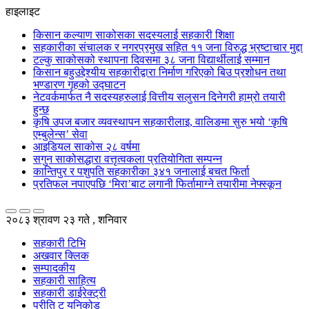
हाइलाइट
किसान कल्याण साकोसका सदस्यलाई सहकारी शिक्षा
सहकारीका संचालक र नगरप्रमुख सहित ११ जना विरुद्ध भ्रष्टाचार मुद्दा
टल्कु साकोसको स्थापना दिवसमा ३८ जना विद्यार्थीलाई सम्मान
किसान बहुउद्देश्यीय सहकारीद्वारा निर्माण गरिएको बिउ प्रशोधन तथा
भण्डारण गृहको उद्घाटन
नेटवर्कमार्फत नै सदस्यहरुलाई वित्तीय सलुसन दिनेगरी हाम्रो तयारी
हुन्छ
कृषि उपज बजार व्यवस्थापन सहकारीलाइ, वालिङमा सुरु भयो ‘कृषि
एम्बुलेन्स’ सेवा
आइडियल साकोस २८ वर्षमा
सगुन साकोसद्धारा वत्तृत्वकला प्रतियोगिता सम्पन्न
कान्तिपुर र पशुपति सहकारीका ३४१ जनालाई बचत फिर्ता
प्रतिफल नपाएपछि ‘मिरा’बाट लगानी फिर्तामाग्ने तयारीमा नेफ्स्कून
२०८३ श्रावण २३ गते , शनिवार
सहकारी टिभि
अखवार क्लिक
सम्पादकीय
सहकारी साहित्य
सहकारी डाईरेक्ट्री
प्रीति टु युनिकोड