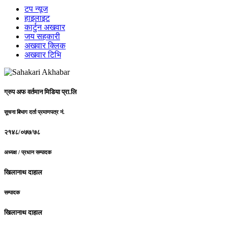
टप न्यूज
हाइलाइट
कार्टुन अखवार
जय सहकारी
अखवार क्लिक
अखवार टिभि
ग्रुप अफ वर्तमान मिडिया प्रा.लि
सूचना बिभाग दर्ता प्रमाणपत्र नं.
२१४८/०७७/७८
अध्यक्ष / प्रधान सम्पादक
खिलानाथ दाहाल
सम्पादक
खिलानाथ दाहाल