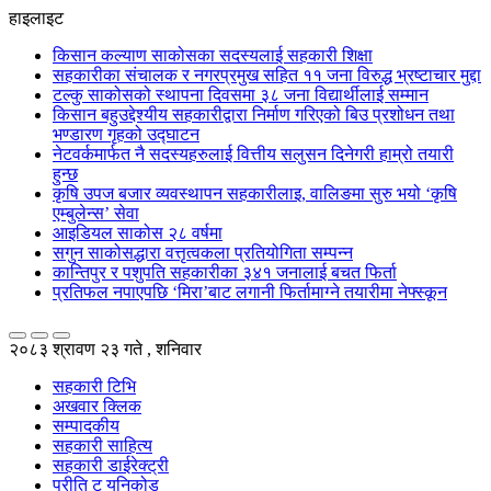
हाइलाइट
किसान कल्याण साकोसका सदस्यलाई सहकारी शिक्षा
सहकारीका संचालक र नगरप्रमुख सहित ११ जना विरुद्ध भ्रष्टाचार मुद्दा
टल्कु साकोसको स्थापना दिवसमा ३८ जना विद्यार्थीलाई सम्मान
किसान बहुउद्देश्यीय सहकारीद्वारा निर्माण गरिएको बिउ प्रशोधन तथा
भण्डारण गृहको उद्घाटन
नेटवर्कमार्फत नै सदस्यहरुलाई वित्तीय सलुसन दिनेगरी हाम्रो तयारी
हुन्छ
कृषि उपज बजार व्यवस्थापन सहकारीलाइ, वालिङमा सुरु भयो ‘कृषि
एम्बुलेन्स’ सेवा
आइडियल साकोस २८ वर्षमा
सगुन साकोसद्धारा वत्तृत्वकला प्रतियोगिता सम्पन्न
कान्तिपुर र पशुपति सहकारीका ३४१ जनालाई बचत फिर्ता
प्रतिफल नपाएपछि ‘मिरा’बाट लगानी फिर्तामाग्ने तयारीमा नेफ्स्कून
२०८३ श्रावण २३ गते , शनिवार
सहकारी टिभि
अखवार क्लिक
सम्पादकीय
सहकारी साहित्य
सहकारी डाईरेक्ट्री
प्रीति टु युनिकोड