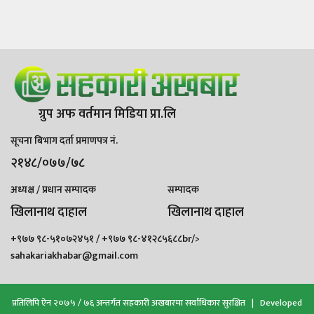
ग्रुप अफ वर्तमान मिडिया प्रा.लि
सूचना बिभाग दर्ता प्रमाणपत्र नं.
२१४८/०७७/७८
अध्यक्ष / प्रधान सम्पादक
सम्पादक
खिलानाथ दाहाल
खिलानाथ दाहाल
+९७७ ९८-५१०७२४५१ / +९७७ ९८-४१२८५६८८br/>
sahakariakhabar@gmail.com
प्रतिलिपि ऐन २०७५ / ७६ अन्तर्गत सहकारी अखबारमा सर्वाधिकार सुरक्षित | Developed