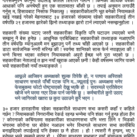
गरिसक्नुपर्ने कानुनी उर्दीलाई कतिले शिरोपर गर्लान ! किनकी आर्थिक वर्षको
आधाको पनि अन्त्येष्ठी हुन एक सातामात्र बाँकी छ । तपाई अनुमान लगाउँदै
गर्नुस् म, हिसावबाट निसाफ निकाल्छु । सहकारीकोलागि भूत बनेको नियामकले
खाई नखाई गरेको मेहनतबाट ३४ हजारको संख्यामा रहेको सहकारीलाई तीन
वर्षपछि २९ हजारमा झारेको झिनो तथ्याङ्क झारो टार्न ल्याएको नसम्झनुहोला ।
सहकारी संख्या घटाए जस्तै सहकारीका विकृति पनि घटाउन ल्याएको भन्ने
सम्झनु नै बेस हुनेछ । आधुनिक प्रबिधिबाट सहकारीको तथ्याङ्क नआएपनि
तीन वर्षपछि म्यानुअलमै मन बुझाउनु पर्ने तथ्य चाँही आएको छ । सहकारीको
डाटा सार्वजनिक नगरी मरिन्छ की ! स्वर्गमा शान्तिको सास फेर्न नपाइएला की !
भन्ने चिन्ता भएका वर्तमान नियामकको अपुरो ईच्छा भने पुरा भएको छ ।
सहकारीका नेतालाई त झन नयाँ खुराक आएको छनी ! केही वर्षसम्म जागिर पाक्ने
भयो सहकारीको नयाँ तथ्याङ्कले ।
आफूले आजिवन अध्यक्षको शुल्क तिरेकै हो, न पत्याय अस्तिको
साधारण सभाले पाँचौं पटक पनि म...ज्यूलाई पुनः अध्यक्षमा भनेर
फेसबुकमा फोटो पोष्ट्याएको देख्नु भएकै हो । सदस्यले प्रतिवेदन
खोजे भने घरमा गएर ठिक पार्न जानेकै छु । कर्मचारीले कुरो उठाए
भने जागिरको खतरा छ कुरा उठाउने कुरै भएन ।
३० हजार हाराहारीमा रहेका सहकारीले साधारण सभा कसरी कहाँ र कहिले
गर्छन ? नियामकको निगरानीमा रेकर्ड रहन्छ भन्नेमा पनि शंका गर्नु हुन्छ होला हैन
? कोरनाको कचिंगलमा सहकारीका साधारणसभा पनि भत्ता लिने र भिडको
भंगारमा कोरोना घर बोकेर नआउन भनेर विभागले साधारण सभा कार्यबिधि
बनाइदिएको तपाईलाई पनि हेक्का छ नै होला । हो ! त्यसरी नै हुन्छन्, भए र
हुनेछन् भन्ने सम्झने मात्र हो । धेरैका साधारण सभाबाट नयाँ संचालक समिति