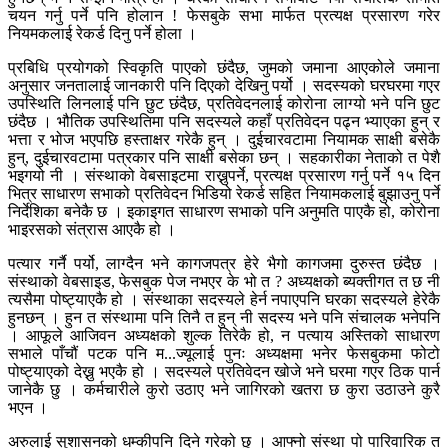
चयन गर्नु पर्ने पनि होलान ! फेसबुके सभा मार्फत प्रत्यक्ष प्रसारण गरेर
नियमकलाई रेकर्ड दिनु पर्ने होला ।
प्रबिधि प्रयोगको स्विकृति पाएको छंदैछ, जुमको जमाना आएकोले जमाना
अनुसार जनतालाई जानकारी पनि दिएको देखिनु पर्यो । सदस्यको घरघरमा गएर
उपस्थिति लिनलाई पनि छुट छंदैछ, प्रतिवेदनलाई कोरोना लाग्यो भने पनि छुट
छंदैछ । भौतिक उपस्थितिमा पनि सदस्यले कहाँ प्रतिवेदन पढ्न भ्याएका हुन् र
भत्ता र भोज भएपछि हस्ताक्षर गरेकै हुन् । दुईचारवटामा नियामक साक्षी बसेकै
हुन्, दुईचारवटामा पत्रकार पनि साक्षी बसेका छन् । सहकारीका नेताको त पेशै
भइगयो नी । संस्थाको वेबसाइटमा राख्नुपर्ने, प्रत्यक्ष प्रसारण गर्नु पर्ने १५ दिन
भित्र साधारण सभाको प्रतिवेदन भिडियो रेकर्ड सहित नियामकलाई बुझाउनु पर्ने
निर्देशिका बनेकै छ । इकाइगत साधारण सभाको पनि अनुमति पाएकै हो, कोरोना
भाइरसको संत्रास आएकै हो ।
पत्यार गर्नै पर्यो, लाग्दैन भने कागजपत्र हेरे भैगो कागजमा दुरुस्त छंदैछ ।
संस्थाको वेबसाइड, फेसबुक पेज नभएर के भो त ? अध्यक्षको ब्यक्तीगत त छ नी
त्यसैमा पोष्ट्याएकै हो । संस्थाका सदस्यले हेर्न नपाएपनि घरका सदस्यले हेरेकै
हुनछन् । हुन त संस्थामा पनि तिनै त हुन् नी सदस्य भने पनि संचालक भनेपनि
। आफूले आजिवन अध्यक्षको शुल्क तिरेकै हो, न पत्याय अस्तिको साधारण
सभाले पाँचौं पटक पनि म...ज्यूलाई पुनः अध्यक्षमा भनेर फेसबुकमा फोटो
पोष्ट्याएको देख्नु भएकै हो । सदस्यले प्रतिवेदन खोजे भने घरमा गएर ठिक पार्न
जानेकै छु । कर्मचारीले कुरो उठाए भने जागिरको खतरा छ कुरा उठाउने कुरै
भएन ।
अरुलाई सुशासनको धम्कीपनि दिने गरेको छु । आफ्नो संस्था पो पारिवारिक त