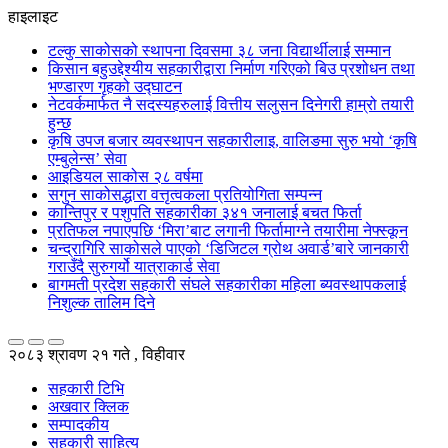
हाइलाइट
टल्कु साकोसको स्थापना दिवसमा ३८ जना विद्यार्थीलाई सम्मान
किसान बहुउद्देश्यीय सहकारीद्वारा निर्माण गरिएको बिउ प्रशोधन तथा
भण्डारण गृहको उद्घाटन
नेटवर्कमार्फत नै सदस्यहरुलाई वित्तीय सलुसन दिनेगरी हाम्रो तयारी
हुन्छ
कृषि उपज बजार व्यवस्थापन सहकारीलाइ, वालिङमा सुरु भयो ‘कृषि
एम्बुलेन्स’ सेवा
आइडियल साकोस २८ वर्षमा
सगुन साकोसद्धारा वत्तृत्वकला प्रतियोगिता सम्पन्न
कान्तिपुर र पशुपति सहकारीका ३४१ जनालाई बचत फिर्ता
प्रतिफल नपाएपछि ‘मिरा’बाट लगानी फिर्तामाग्ने तयारीमा नेफ्स्कून
चन्द्रागिरि साकोसले पाएको ‘डिजिटल ग्रोथ अवार्ड’बारे जानकारी
गराउँदै सुरुगर्यो यात्राकार्ड सेवा
बागमती प्रदेश सहकारी संघले सहकारीका महिला ब्यवस्थापकलाई
निशुल्क तालिम दिने
२०८३ श्रावण २१ गते , विहीवार
सहकारी टिभि
अखवार क्लिक
सम्पादकीय
सहकारी साहित्य