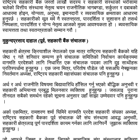
राष्ट्रिय सहकारी बैंक जस्तो लाखौं सदस्य र सहकारी संस्थाको भरोसामा
चलेको वित्तीय संस्थामा नेतृत्व चयन राजनीतिक भागबण्डा, सर्कुलर र दबाबको
आधारमा होइन, योग्यता, अनुभव, इमानदारी र व्यवसायिक क्षमताका आधारमा
हुनुपर्छ । सहकारीको मूल मर्म नै स्वतन्त्रता, पारदर्शिता र सुशासन हो तसर्थ
निष्पक्षता, पारदर्शिता र योग्य नेतृत्व आजको मुख्य आवश्यकता हो । ब्यवसायिक
स्वायत्तता तथा स्वतन्त्रताको सम्मान गरौ ।
मुकुन्दप्रसाद दाहाल (पूर्व, सहकारी बैंक संचालक )
सहकारी क्षेत्रमा क्रियाशील नेपालको एक मात्र राष्ट्रिय सहकारी बैकको यहि
जेष्ठ ९ गते शनिवार सम्पन्न हुने संचालक समितिको निर्वाचन कार्यक्रममा
वागमति प्रदेशको लागि निधारित एक संचालक पदका लागि दुइ साथीहरू
प्रतिस्पर्धामा हुनुहुन्छ । एक जना मित्र, परितोष पौडेल जो यसअघि नेफ्कूनका
निवर्तमान अध्यक्ष, राष्ट्रिय सहकारी महासंघका संचालक पनि हुनुहुन्छ ।
अर्थ र अर्थ राजनीति विषयमा बिद्यावारिधि हाँसिल गर्नु भएको बौद्धिक अनुभवी र
सहकारी अभियान्ता प्रबुद्ध मिलनसार व्यक्तित्व हुनुहुन्छ । जसलाइ पुराना
तीनदल सबैको समर्थन रहेको सूचना अनुसार उहाँ साझा उम्मेदवार पनि हुनुहुन्छ
।
अर्का एकमित्र, रामशरण शर्मा घिमिरे वागमति प्रदेश सहकारी संघका अध्यक्ष,
राष्ट्रिय सहकारी बैकका पूर्व संचालक धेरै संघ संस्थामा आवद्ध अनुभवी,
सहकारी क्षेत्रलाइ पूर्ण पारदर्शिता कायम गर्नका लागि लागिपर्ने जुझारू व्यक्तित्व
हुनुहुन्छ ।
जो आफुले जिम्मा र नेतृत्व लिएको सामाजिक संघ संस्थालाइ सक्रिय