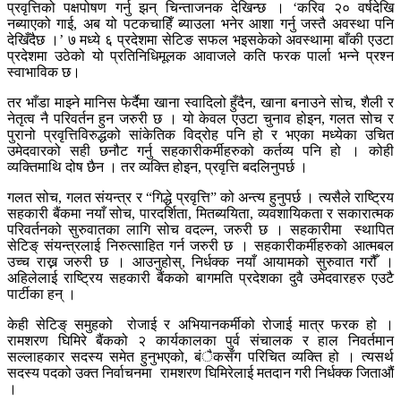
प्रवृत्तिको पक्षपोषण गर्नु झन् चिन्ताजनक देखिन्छ । ‘करिव २० वर्षदेखि
नब्याएको गाई, अब यो पटकचाहिँ ब्याउला भनेर आशा गर्नु जस्तै अवस्था पनि
देखिँदैछ ।’ ७ मध्ये ६ प्रदेशमा सेटिङ सफल भइसकेको अवस्थामा बाँकी एउटा
प्रदेशमा उठेको यो प्रतिनिधिमूलक आवाजले कति फरक पार्ला भन्ने प्रश्न
स्वाभाविक छ।
तर भाँडा माझ्ने मानिस फेर्दैमा खाना स्वादिलो हुँदैन, खाना बनाउने सोच, शैली र
नेतृत्व नै परिवर्तन हुन जरुरी छ । यो केवल एउटा चुनाव होइन, गलत सोच र
पुरानो प्रवृत्तिविरुद्धको सांकेतिक विद्रोह पनि हो र भएका मध्येका उचित
उमेदवारको सही छनौट गर्नु सहकारीकर्मीहरुको कर्तव्य पनि हो । कोही
व्यक्तिमाथि दोष छैन । तर व्यक्ति होइन, प्रवृत्ति बदलिनुपर्छ ।
गलत सोच, गलत संयन्त्र र “गिद्धे प्रवृत्ति” को अन्त्य हुनुपर्छ । त्यसैले राष्ट्रिय
सहकारी बैंकमा नयाँ सोच, पारदर्शिता, मितब्ययिता, व्यवशायिकता र सकारात्मक
परिवर्तनको सुरुवातका लागि सोच वदल्न, जरुरी छ । सहकारीमा स्थापित
सेटिङ् संयन्त्रलाई निरुत्साहित गर्न जरुरी छ । सहकारीकर्मीहरुको आत्मबल
उच्च राख्न जरुरी छ । आउनुहोस्, निर्धक्क नयाँ आयामको सुरुवात गरौँ ।
अहिलेलाई राष्ट्रिय सहकारी बैंकको बागमति प्रदेशका दुवै उमेदवारहरु एउटै
पार्टीका हन् ।
केही सेटिङ् समुहको रोजाई र अभियानकर्मीको रोजाई मात्र फरक हो ।
रामशरण घिमिरे बैंकको २ कार्यकालका पुर्व संचालक र हाल निवर्तमान
सल्लाहकार सदस्य समेत हुनुभएको, बंैकसँग परिचित व्यक्ति हो । त्यसर्थ
सदस्य पदको उक्त निर्वाचनमा रामशरण घिमिरेलाई मतदान गरी निर्धक्क जिताऔं
।