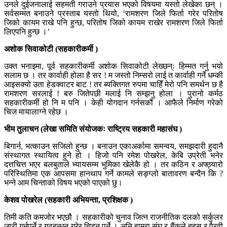
उनले दुईजनालाई सहमती गराउने प्रयास भएको विषयमा यस्तो लेखेका छन् ।
सर्वसम्मत बनाउने प्रस्ताब यस्तो थियो, ‘रामशरण जिले फिर्ता गरेर परितोष
जिको कायम राखे पनि हुन्छ, परितोष जिको कायम राखेर रामशरण जिले फिर्ता
लिएपनि हुन्छ ।’
अशोक सिवाकोटी (सहकारीकर्मी )
उक्त भनाइमा, पूर्व सहकारीकर्मी अशोक सिवाकोटी लेख्छन्ः हिम्मत गर्नु भयो
सलाम छ । तर कार्वाही होला है सर ! म जस्तो निम्सरो लाई त कार्वाही गर्ने धम्की
आइसक्यो उता हेडक्वाटर बाट ! तर ब्यक्तिगत रुपमा चाहिँ मेरो पनि समर्थन छ है
रामशरण सरलाई ! बरु जितेपछी मलाई नि सम्झनु होला । पुरानो कर्मठ
सहकारीकर्मी हो नि म पनि । केही योगदान गर्नसकौं । आफैले निर्माण गरेको
चिज मायालाग्ने रहेछ ।
भीम तुलाचन (लेखा समिति संयोजकः राष्ट्रिय सहकारी महासंघ )
बिगार्न, भत्काउन सजिलो हुन्छ । बनाउन एकाअर्कामा समन्वय, समझदारी हुदानै
संस्थागत स्थायित्व हुने हो । हिजो पनि रमेश पोखरेल, केबि उप्रेती भनेर
दत्तचित्त भएर बलबुताले भ्यायसम्म भुमिका खेलेकै हो । तर कठिन र अफ्ठ्यारो
परिस्थितिमा एक आपसमा हानथाप गर्ने कामले सङ्ग्लो बातावरण बन्दैन कि ?
भन्ने आम चिन्ताको विषय भएको पाएको छु।
केशव पोखरेल (सहकारी अभियन्ता, प्रशिक्षक )
तिमी कति कमजोर भएछौ । सहकारीको चुनाव जित्न राजनीतिक दलको सर्कुलर
जारी गर्नुपर्ने र गठबन्धन गरेर ह्ड्निु पर्ने । अनि हाम्रा संघ र बैंकले बहस र पैरवी