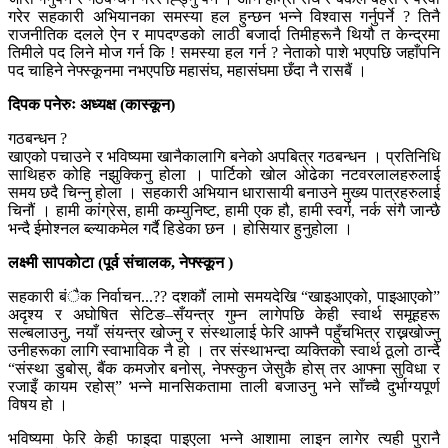
गरेर सहकारी अभियानका समस्या हल हुन्छन भन्ने विश्वास गर्नुपर्ने ? तिनै
राजनीतिक दलले ऐन र मापदण्डको लाठी बजार्दा तिमीहरूनै थियौ त केन्द्रमा
तिमीले पद लिने मोज गर्न कि ! समस्या हल गर्न ? नेताको पाशे भएपछि जहाँपनि
पद चाहिने नेफ्स्कूनमा नभएपछि महासंघ, महासंघमा छँदा नै रासबैं ।
दिपक पनेरुः अध्यक्ष (कास्कून)
गठबन्धन ?
खाएको पचाउने र भविष्यमा खानैकालागि बनेको अपबित्र गठबन्धन । प्रतिनिधि
साथिहरु कोहि नझुक्किनु होला । पार्टिको खोल अ‍ोढेका नटवरलालहरुलाई
समय छदै चिन्नु होला । सहकारी अभियान धारासायी बनाउने मुख्य पात्रहरुलाई
चिनौं । हामी कांग्रेस, हामी कम्युनिष्ट, हामी एक हौ, हामी स्वर्ग, नर्क संगै जान्छै
भन्दै ईमोश्नल ब्ल्याकमेल गर्दै हिडेका छन । होसियार हुनुहोला ।
लक्ष्मी सापकोटा (पूर्व संचालक, नेफ्स्कून )
सहकारी बंैक निर्वाचन...?? दशकौं लामो समयदेखि “खाइआएको, पाइआएको”
अदृश्य र अघोषित सेटिङ–सँयन्त्र गुम्न लागेपछि केही स्वार्थ समूहहरू
सल्बलाउनु, नयाँ संयन्त्र खोज्नु र संस्थालाई फेरि आफ्नै पहुँचभित्र राख्नखोज्नु
उनीहरूका लागि स्वाभाविक नै हो । तर संस्थाभन्दा व्यक्तिको स्वार्थ ठूलो ठान्दै
“संस्था डुबोस्, बैंक कमजोर बनोस्, नेफ्स्कुन जेसुकै होस् तर आफ्ना सुविधा र
रजाइँ कायम रहोस्” भन्ने मानसिकतामा ताली बजाउनु भने साँच्चै दुर्भाग्यपूर्ण
विषय हो ।
भविष्यमा फेरि केही फाइदा पाइएला भन्ने आशामा लाइन लागेर त्यही पुरानै