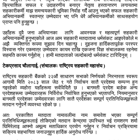
क्रियाशिल सफल र उदाहरणीय बनाएर नेतृत्व हस्तान्तरण लगायतमा
सहकारीकर्मी माझ समन्वयकारी भूमिका निर्वाह गर्दै आउनु भएको सफल सहकारी
अभियानकर्मी स्वतन्त्र उम्मेदवार भए पनि धेरै अभियानकर्मीको साथसहयोग
प्राप्त पनि हुनुहुन्छ ।
उहाँहरू दुवै जना अभियानका लागि आवस्यक र महत्वपूर्ण सहकारी
अभियानकर्मी हुनुभएकोले आज आम सहकारी मतदातामा धर्मसंकट आइपरेकोले म
अझै व्यक्तिगत रूपमा सुझाव दिन चहान्छु । दुइजना हार्दिकतापूर्वक परस्पर
विस्वास गरेर एकमात्र उम्मेदवार कायम राखि एकजना विज्ञ संचालकमा रहनेमा
सहमति कायम गर्नुहोस् । हामी मतदाताको जल्दोबल्दो धर्मसंकट टारिदिनुस् ।
टेकप्रसाद चौलागाई, (संचालकः राष्ट्रिय सहकारी महासंघ )
राष्ट्रिय सहकारी बैंकको २२औं साधारण सभाको निर्णयको निरन्तरता स्वरूप
आगामी मिति २०८३ साल जेठ ९ गते निर्वाचन सातै प्रदेशमा सम्पन्न हुन
गइरहेको व्यहोरा यहाँहरूमा सर्वविदितै छ । बागमती प्रदेश बाहेक अन्य
प्रदेशहरूमा उम्मेदवारहरू निर्विरोध निर्वाचित हुनुभएको भएतापनि, नियमानुसार
बागमती प्रदेशका उम्मेदवारका लागि सातै प्रदेशका सम्पूर्ण प्रतिनिधिज्यूहरूले
मतदान गर्नुपर्ने व्यवस्था रहेको छ ।
अतः प्रकाशित मतदाता नामावलीमा नाम समावेश भएका सम्पूर्ण
प्रतिनिधिज्यूहरूलाई तोकिएको मतदान केन्द्रमा उपस्थित भई रामशरण शर्मा
घिमिरेलाइ आफ्नो अमूल्य मताधिकार प्रयोग गर्नुहुन र निर्वाचन प्रक्रियामा
सक्रिय सहभागिता जनाउनुहुन हार्दिक अनुरोध गरिन्छ ।