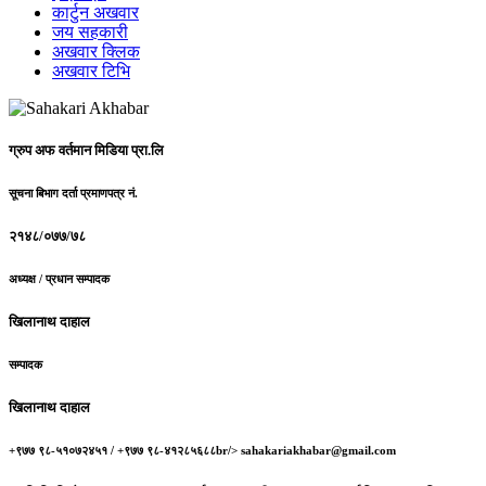
कार्टुन अखवार
जय सहकारी
अखवार क्लिक
अखवार टिभि
ग्रुप अफ वर्तमान मिडिया प्रा.लि
सूचना बिभाग दर्ता प्रमाणपत्र नं.
२१४८/०७७/७८
अध्यक्ष / प्रधान सम्पादक
खिलानाथ दाहाल
सम्पादक
खिलानाथ दाहाल
+९७७ ९८-५१०७२४५१ / +९७७ ९८-४१२८५६८८br/> sahakariakhabar@gmail.com