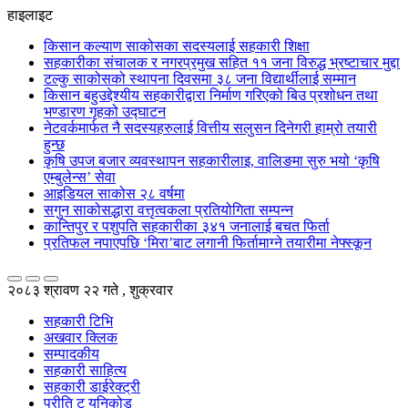
हाइलाइट
किसान कल्याण साकोसका सदस्यलाई सहकारी शिक्षा
सहकारीका संचालक र नगरप्रमुख सहित ११ जना विरुद्ध भ्रष्टाचार मुद्दा
टल्कु साकोसको स्थापना दिवसमा ३८ जना विद्यार्थीलाई सम्मान
किसान बहुउद्देश्यीय सहकारीद्वारा निर्माण गरिएको बिउ प्रशोधन तथा
भण्डारण गृहको उद्घाटन
नेटवर्कमार्फत नै सदस्यहरुलाई वित्तीय सलुसन दिनेगरी हाम्रो तयारी
हुन्छ
कृषि उपज बजार व्यवस्थापन सहकारीलाइ, वालिङमा सुरु भयो ‘कृषि
एम्बुलेन्स’ सेवा
आइडियल साकोस २८ वर्षमा
सगुन साकोसद्धारा वत्तृत्वकला प्रतियोगिता सम्पन्न
कान्तिपुर र पशुपति सहकारीका ३४१ जनालाई बचत फिर्ता
प्रतिफल नपाएपछि ‘मिरा’बाट लगानी फिर्तामाग्ने तयारीमा नेफ्स्कून
२०८३ श्रावण २२ गते , शुक्रवार
सहकारी टिभि
अखवार क्लिक
सम्पादकीय
सहकारी साहित्य
सहकारी डाईरेक्ट्री
प्रीति टु युनिकोड