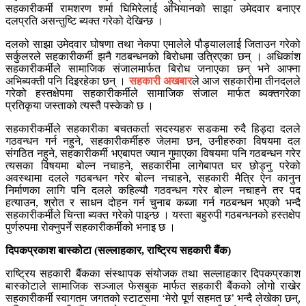
सहकारीकर्मी रामशरण शर्मा घिमिरेलाई अभियानको साझा उमेदवार बनाएर
दलप्रति असन्तुष्टि ब्यक्त गरेको देखिन्छ ।
दलको साझा उमेदवार घोषणा तथा नेकपा एमालेले पौड्याललाई जिताउन गरेको
सर्कुलरले सहकारीकर्मी झनै गठबन्धनको बिरोधमा उत्रिएका छन् । अधिकांश
सहकारीकर्मीले सामाजिक संजालमार्फत बिरोध जनाएका छन् भने आफ्ना
अभिब्यक्ती पनि दिइरहेका छन् ।
सहकारी अखबार
ले आज सहकारीमा तीनदलले
गरेको हस्तक्षेपमा सहकारीकर्मीले सामाजिक संजाल मार्फत ब्यक्तगरेका
प्रतिकृया जस्ताको त्यस्तै पस्केको छ ।
सहकारीकर्मीले सहकारीका बचतकर्ता सदस्यहरु सडकमा रुदै हिड्दा दलले
गठवन्धन गर्न नहुने, सहकारीकर्मीहरु जेलमा छन, उनीहरुका विषयमा दल
संगठित नहुने, सहकारीकर्मी भएबापत ज्यान गुमाएका विषयमा पनि गठबन्धन गरेर
त्यसका विषयमा बोल्न नचाहने, सहकारीमा लागेबापत घर छोड्नु परेको
अवस्थामा दलले गठबन्धन गरेर बोल्न नचाहने, सहकारी मैत्रि ऐन कानुन
निर्माणका लागि पनि दलले कहिल्यौ गठवन्धन गरेर बोल्न नचाहने तर पद
हत्याउन, श्रोत र साधन दोहन गर्न चुनाब कब्जा गर्न गठबन्धन भएको भन्दै
सहकारीकर्मीले चिन्ता ब्यक्त गरेको पाइन्छ । यस्ता बहुरुपी गठबन्धनको हस्तक्षेप
पुर्णरुपमा रोक्नुपर्ने सहकारीकर्मीको भनाइ छ ।
दिपकप्रकाश बास्कोटा (सल्लाहकार, राष्ट्रिय सहकारी बैंक)
राष्ट्रिय सहकारी बैंकका संस्थापक संयोजक तथा सल्लाहकार दिपकप्रकाश
बास्कोटाले सामाजिक सञ्जाल फेसबुक मार्फत सहकारी बैंकको लोगो राखेर
सहकारीकर्मी स्वागतम जगतको स्टाटसमा ‘मेरो पूर्ण सहमत छ’ भन्दै लेखेका छन्,