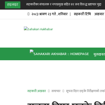
सहकारीका संचालक र नगरप्रमुख सहित ११ जना विरुद्ध भ्रष्टाचार मुद्दा
हाइलाइट
२०८३ श्रावण २३ गते , शनिवार
सहकारी टिभि
अखवार 
मूलखवर
जय सहकारी
अखवार विश्व
सहकारी अखवार
समाचार
सूचना दिएर छड्के निरीक्षणको तया