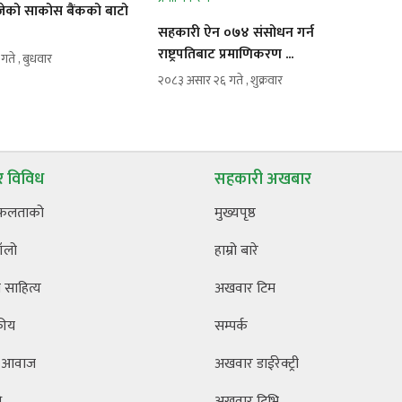
रोजेको साकोस बैंकको बाटो
सहकारी ऐन ०७४ संसोधन गर्न
राष्ट्रपतिबाट प्रमाणिकरण ...
ते , बुधवार
२०८३ असार २६ गते , शुक्रवार
 विविध
सहकारी अखबार
फलताको
मुख्यपृष्ठ
ँलो
हाम्रो बारे
साहित्य
अखवार टिम
कीय
सम्पर्क
 आवाज
अखवार डाईरेक्ट्री
ि
अखवार टिभि