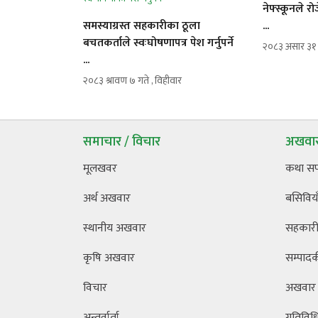
नेफ्स्कूनले 
समस्याग्रस्त सहकारीका ठूला
...
बचतकर्ताले स्वःघोषणापत्र पेश गर्नुपर्ने
२०८३ असार ३१ ग
...
२०८३ श्रावण ७ गते , विहीवार
समाचार / विचार
अखवार
मूलखवर
कथा स
अर्थ अखवार
बसिविया
स्थानीय अखवार
सहकारी 
कृषि अखवार
सम्पाद
विचार
अखवार
अन्तर्वार्ता
गतिविध