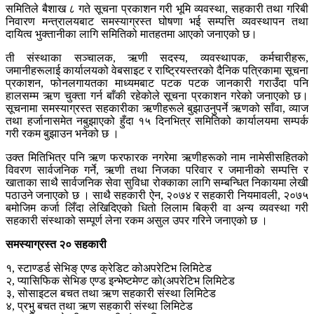
समितिले बैशाख ८ गते सूचना प्रकाशन गरी भूमि व्यवस्था, सहकारी तथा गरिबी
निवारण मन्त्रालयबाट समस्याग्रस्त घोषणा भई सम्पत्ति व्यवस्थापन तथा
दायित्व भुक्तानीका लागि समितिको मातहतमा आएको जनाएको छ।
ती संस्थाका सञ्चालक, ऋणी सदस्य, व्यवस्थापक, कर्मचारीहरू,
जमानीहरूलाई कार्यालयको वेबसाइट र राष्ट्रियस्तरको दैनिक पत्रिकामा सूचना
प्रकाशन, फोनलगायतका माध्यमबाट पटक पटक जानकारी गराउँदा पनि
हालसम्म ऋण चुक्ता गर्न बाँकी रहेकोले सूचना प्रकाशन गरेको जनाएको छ।
सूचनामा समस्याग्रस्त सहकारीका ऋणीहरूले बुझाउनुपर्ने ऋणको साँवा, व्याज
तथा हर्जानासमेत नबुझाएको हुँदा १५ दिनभित्र समितिको कार्यालयमा सम्पर्क
गरी रकम बुझाउन भनेको छ ।
उक्त मितिभित्र पनि ऋण फरफारक नगरेमा ऋणीहरूको नाम नामेसीसहितको
विवरण सार्वजनिक गर्ने, ऋणी तथा निजका परिवार र जमानीको सम्पत्ति र
खाताका साथै सार्वजनिक सेवा सुविधा रोक्काका लागि सम्बन्धित निकायमा लेखी
पठाउने जनाएको छ । साथै सहकारी ऐन, २०७४ र सहकारी नियमावली, २०७५
बमोजिम कर्जा लिँदा लेखिदिएको धितो लिलाम बिक्री वा अन्य व्यवस्था गरी
सहकारी संस्थाको सम्पूर्ण लेना रकम असुल उपर गरिने जनाएको छ ।
समस्याग्रस्त २० सहकारी
१, स्टाण्डर्ड सेभिङ् एण्ड क्रेडिट कोअपरेटिभ लिमिटेड
२, प्यासिफिक सेभिङ एण्ड इन्भेष्टमेण्ट को(अपरेटिभ लिमिटेड
३, सोसाइटल बचत तथा ऋण सहकारी संस्था लिमिटेड
४, प्रभु बचत तथा ऋण सहकारी संस्था लिमिटेड