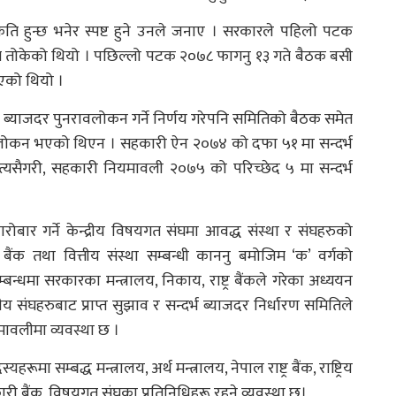
 कति हुन्छ भनेर स्पष्ट हुने उनले जनाए । सरकारले पहिलो पटक
िशत तोकेको थियो । पछिल्लो पटक २०७८ फागनु १३ गते बैठक बसी
इएको थियो ।
र ब्याजदर पुनरावलोकन गर्ने निर्णय गरेपनि समितिको बैठक समेत
ावलोकन भएको थिएन । सहकारी ऐन २०७४ को दफा ५१ मा सन्दर्भ
। त्यसैगरी, सहकारी नियमावली २०७५ को परिच्छेद ५ मा सन्दर्भ
ोबार गर्ने केन्द्रीय विषयगत संघमा आवद्ध संस्था र संघहरुको
क तथा वित्तीय संस्था सम्बन्धी काननु बमोजिम ‘क’ वर्गको
न्धमा सरकारका मन्त्रालय, निकाय, राष्ट्र बैंकले गरेका अध्ययन
्रीय संघहरुबाट प्राप्त सुझाव र सन्दर्भ ब्याजदर निर्धारण समितिले
ावलीमा व्यवस्था छ ।
सम्बद्ध मन्त्रालय, अर्थ मन्त्रालय, नेपाल राष्ट्र बैंक, राष्ट्रिय
कारी बैंक, विषयगत संघका प्रतिनिधिहरू रहने व्यवस्था छ।