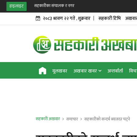
सहकारीका संचालक र नगरप्रमुख सहित ११
हाइलाइट
२०८३ श्रावण २२ गते , शुक्रवार
सहकारी टिभि
अखवार
मूलखवर
अखवार खवर
अन्तर्वार्ता
विच
सहकारी अखवार
समाचार
सहकारीको सन्दर्भ ब्याजदर घट्ने