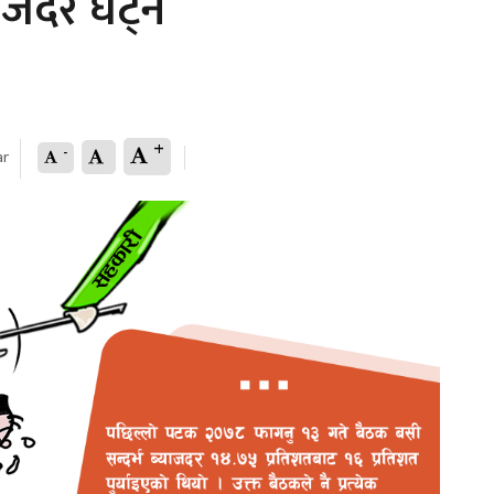
ाजदर घट्ने
+
-
ar