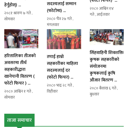
(फोटो फिचर) ...
सदस्यलाई सम्मान
हेर्नुहोस्) ...
२०८० आश्विन १४
(फोटोमा) ...
२०८१ श्रावण ७ गते ,
गते , आईतवार
२०८० चैत्र २७ गते ,
सोमवार
मंगलवार
सिंहवाहिनी शिवशक्ति
हरितालिका तीजको
तपाई हाम्रो
कृषक सहकारीको
अवसरमा तीर्थ
सहकारीका माहिला
संयोजनमा
सहकारीद्धारा
सदस्यलाई दर
कृषकलाई कृषि
खानेपानी वितरण (
(फोटो फिचर) ...
औजार बितरण ...
फोटो फिचर ) ...
२०८० भाद्र २८ गते ,
२०८० बैशाख ६ गते ,
२०८० आश्विन १ गते ,
विहीवार
बुधवार
सोमवार
ताजा समाचार