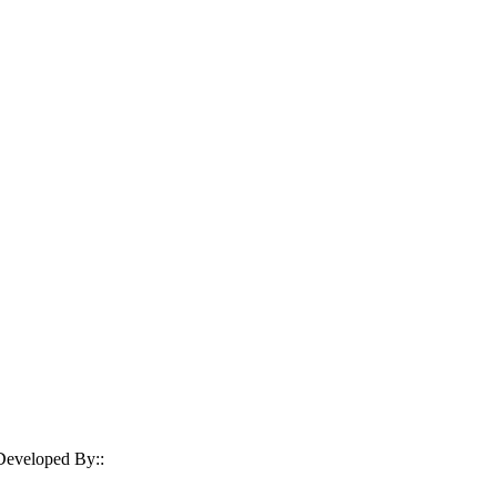
| Developed By::
Robust Info Tech