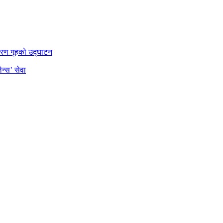
डारण गृहको उद्घाटन
न्स’ सेवा