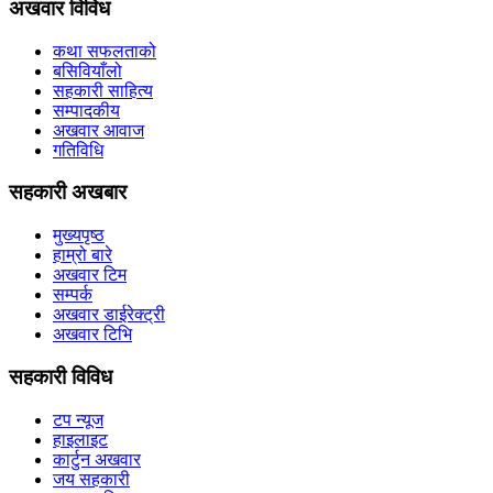
अखवार विविध
कथा सफलताको
बसिवियाँलो
सहकारी साहित्य
सम्पादकीय
अखवार आवाज
गतिविधि
सहकारी अखबार
मुख्यपृष्ठ
हाम्रो बारे
अखवार टिम
सम्पर्क
अखवार डाईरेक्ट्री
अखवार टिभि
सहकारी विविध
टप न्यूज
हाइलाइट
कार्टुन अखवार
जय सहकारी