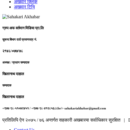
अखवार क्लिक
अखवार टिभि
ग्रुप अफ वर्तमान मिडिया प्रा.लि
सूचना बिभाग दर्ता प्रमाणपत्र नं.
२१४८/०७७/७८
अध्यक्ष / प्रधान सम्पादक
खिलानाथ दाहाल
सम्पादक
खिलानाथ दाहाल
+९७७ ९८-५१०७२४५१ / +९७७ ९८-४१२८५६८८br/> sahakariakhabar@gmail.com
प्रतिलिपि ऐन २०७५ / ७६ अन्तर्गत सहकारी अखबारमा सर्वाधिकार सुरक्षित 
Contact Us