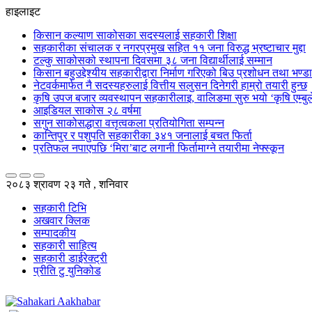
हाइलाइट
किसान कल्याण साकोसका सदस्यलाई सहकारी शिक्षा
सहकारीका संचालक र नगरप्रमुख सहित ११ जना विरुद्ध भ्रष्टाचार मुद्दा
टल्कु साकोसको स्थापना दिवसमा ३८ जना विद्यार्थीलाई सम्मान
किसान बहुउद्देश्यीय सहकारीद्वारा निर्माण गरिएको बिउ प्रशोधन तथा भण्
नेटवर्कमार्फत नै सदस्यहरुलाई वित्तीय सलुसन दिनेगरी हाम्रो तयारी हुन्छ
कृषि उपज बजार व्यवस्थापन सहकारीलाइ, वालिङमा सुरु भयो ‘कृषि एम्बुले
आइडियल साकोस २८ वर्षमा
सगुन साकोसद्धारा वत्तृत्वकला प्रतियोगिता सम्पन्न
कान्तिपुर र पशुपति सहकारीका ३४१ जनालाई बचत फिर्ता
प्रतिफल नपाएपछि ‘मिरा’बाट लगानी फिर्तामाग्ने तयारीमा नेफ्स्कून
२०८३ श्रावण २३ गते , शनिवार
सहकारी टिभि
अखवार क्लिक
सम्पादकीय
सहकारी साहित्य
सहकारी डाईरेक्ट्री
प्रीति टु युनिकोड