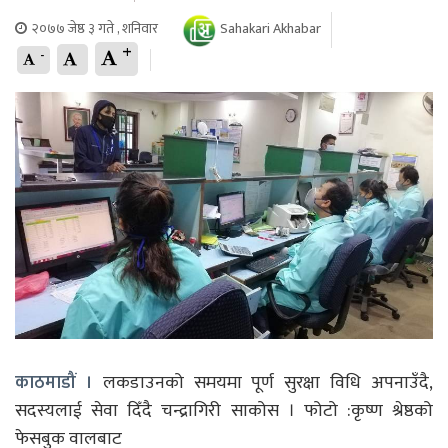
२०७७ जेष्ठ ३ गते , शनिवार
Sahakari Akhabar
+
-
काठमाडौं ।
लकडाउनको समयमा पूर्ण सुरक्षा विधि अपनाउँदै,
सदस्यलाई सेवा दिँदै चन्द्रागिरी साकोस । फोटो :कृष्ण श्रेष्ठको
फेसबुक वालबाट