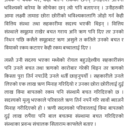
अक्क न बक्क भए, केही बोल्न सकेका छैनन् उनीहरुले आफ्नो
भविश्यको बारेमा के सोचेका छन् त्यो पनि बताएनन् । उनीहरुकी
आमा लक्ष्मी तामाङ छोरा छोरीको भविश्यकालागि जोहो गर्न केही
वित्तिय संस्था तथा सहकारीमा सदस्य भएकी थिइन् । वित्तिय
संस्थाले समूहमा राखेर बचत गराय अनि ऋण पनि दिए तर उनको
निधन पछि कसैले समूहबाट ऋण असुले त कतिले उनको बचत र
विमाको रकम कटाएर केही रकम बच्चालाई दिए ।
त्यस्तै उनी सदस्य भएका मध्येको रोयल बहुउद्देश्यीय सहकारीसंग
पनि उनले बचत तथा ऋणको कारोबार गरेकी थिइन तर ऋणको
किस्ता पुरा तिर्न नपाउँदै उनले धर्ती छाड्नुपर्यो । सहकारीले उनले
लिएको एक लाख ऋण मिनाह गरिदियो र उनका छोरा छोरीलाई दुई
लाख विमा बापतको रकम पनि संस्थामै बचत गरिदिएको छ ।
सदस्यको मृत्यु भएकाले परिवारले ऋण तिर्न नपर्ने गरि सावाँ ब्याजनै
मिनाह गरीदिएको हो । ऋणी सदस्यको परिवारलाई विमा बापतको
दुई लाख रुपैंया पनि बाल बचतमा संस्थामा बचत गरिदिएको
संस्थाका प्रवन्ध संचालक सिताराम काफ्लेले बताए ।