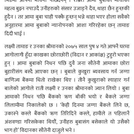
भिडमा आफ्ना भावना पोख्दैनन् । राम्ररी आमा बुबाको मायाको
महत्व बुझ्न नपाउदै उनीहरुको संसार उजाड्ने दैव, थाहा छैन हुन्छकी
हुदैन । तर आमा बुबा चाही पक्कै हुन्छन् भन्ने थाहा भएर होला सवैको
अनुहारमा आमा बुबाको न्यानोपनको आशा गरिरहेका छन् तामाङ
दिदी भाई ।
लक्ष्मी तामाङ र उनका श्रीमानको २०७५ साल पुष ४ गते आफ्नै घरमा
आगोलागी हुँदा काखका छोराछोरी (विदान र आकांक्ष) टुहुरो भएका
हुन् । आमा बुबाको निधन पछि दुवै जना सौतेनी आमाका छोरा
बुहारीसंग बस्दै आएका छन् । बुबाले कुखुरा ब्यवसाय गर्न जग्गा
बाणिज्य बैंकमा धितो राखेका थिए । तीनै कुखुराको स्याहार गर्न
बालेको आगोले राती लक्ष्मी र उनका श्रीमानको ज्यान लियो । बुबा
आमाको निधन पछि बैंकको ऋण बाँकी भयो र बैकले जग्गा
लिलामीमा निकालेको छ । ‘केही दिनमा जग्गा बैंकले लिने छ,
उकास्ने कस्ले बैंकको ऋण तिरिदिने कस्ले, हामीले त पहिलानै
अंशवण्डा गरिसकेका थियौं, उनीहरु बुबासंग बसेकाले यो उसैको
भाग हो’ विदानका सौतेनी दाजुले भने ।