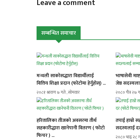
Leave a comment
सम्बन्धित समाचार
मन्थली साकोसद्धारा विद्यार्थीलाई
भाषासेवी माष
वित्तिय शिक्षा प्रदान (फोटोमा हेर्नुहोस्) ...
जेष्ठ सदस्यला
२०८१ श्रावण ७ गते , सोमवार
२०८० चैत्र २७ ग
हरितालिका तीजको अवसरमा तीर्थ
तपाई हाम्रो 
सहकारीद्धारा खानेपानी वितरण ( फोटो
सदस्यलाई दर
फिचर ) ...
२०८० भाद्र २८ ग