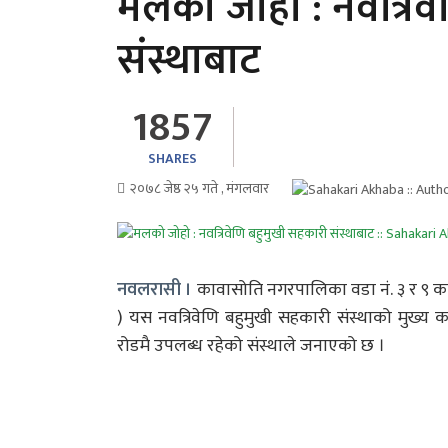
मलको जोहो : नवत्रिव
संस्थाबाट
1857
SHARES
२०७८ जेष्ठ २५ गते , मंगलवार
नवलरासी ।
कावासोति नगरपालिका वडा नं. ३ र ९ का
) यस नवत्रिवेणि बहुमुखी सहकारी संस्थाको मुख्य
रोडमै उपलब्ध रहेको संस्थाले जनाएको छ ।