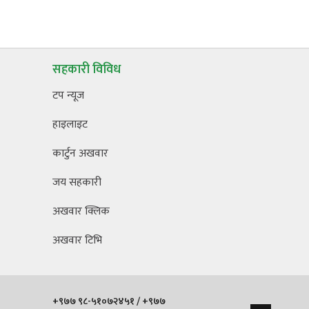
सहकारी विविध
टप न्यूज
हाइलाइट
कार्टुन अखवार
जय सहकारी
अखवार क्लिक
अखवार टिभि
+९७७ ९८-५१०७२४५१ / +९७७