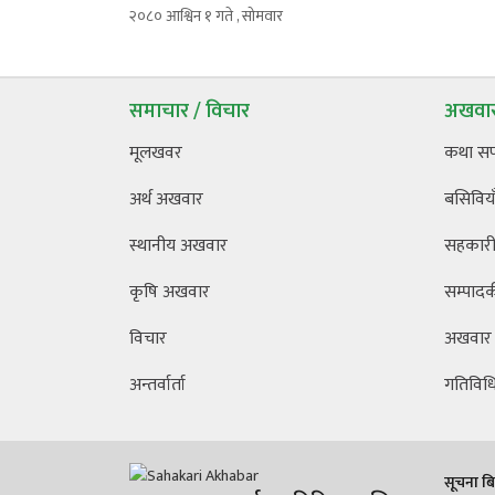
२०८० आश्विन १ गते , सोमवार
समाचार / विचार
अखवार
मूलखवर
कथा स
अर्थ अखवार
बसिविया
स्थानीय अखवार
सहकारी 
कृषि अखवार
सम्पाद
विचार
अखवार
अन्तर्वार्ता
गतिविध
सूचना बिभ