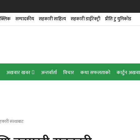
क्लिक
सम्पादकीय
सहकारी साहित्य
सहकारी डाईरेक्ट्री
प्रीति टु युनिकोड
डारण गृहको उद्घाटन
ेन्स’ सेवा
अखवार खवर
अन्तर्वार्ता
विचार
कथा सफलताको
कार्टुन अखव
हकारी संस्थाबाट