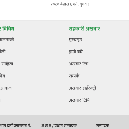
२०८० बैशाख ६ गते , बुधवार
 विविध
सहकारी अखबार
फलताको
मुख्यपृष्ठ
ँलो
हाम्रो बारे
साहित्य
अखवार टिम
कीय
सम्पर्क
 आवाज
अखवार डाईरेक्ट्री
ि
अखवार टिभि
ाग दर्ता प्रमाणपत्र नं.
अध्यक्ष / प्रधान सम्पादक
सम्पादक