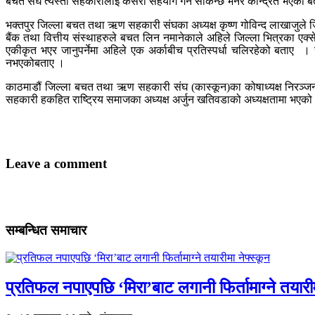
बचत संघ त्यस्ता सहकारीलाइ कसरी सहयोग गर्न सकिन्छ भनेर केन्द्रित भएको ब
भक्तपुर जिल्ला बचत तथा ऋण सहकारी संघका अध्यक्ष कृष्ण गोविन्द लाखाजुले 
बैंक तथा वित्तीय संस्थाहरुले बचत लिन नमानेकाले अहिले जिल्ला भित्रका एक्
एकीकृत भएर जानुपर्नेमा अहिले एक अर्काबीच प्रतिस्पर्धा चलिरहेको बताए 
नभएकोबताए ।
काठमाडौं जिल्ला बचत तथा ऋण सहकारी संघ (कास्कून)का कोषाध्यक्ष निरञ्जन स
सहकारी हकहित राष्ट्रिय समाजका अध्यक्ष अर्जुन खतिवडाको अध्यक्षतामा भएको 
Leave a comment
सम्बन्धित समाचार
प्रतिफल नपाएपछि ‘मिरा’बाट लगानी फिर्तामाग्ने तयारीमा