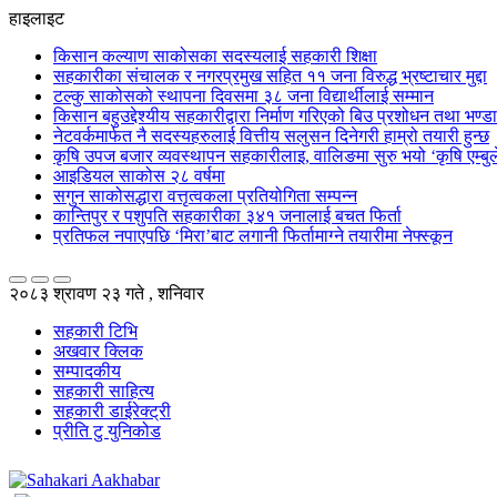
हाइलाइट
किसान कल्याण साकोसका सदस्यलाई सहकारी शिक्षा
सहकारीका संचालक र नगरप्रमुख सहित ११ जना विरुद्ध भ्रष्टाचार मुद्दा
टल्कु साकोसको स्थापना दिवसमा ३८ जना विद्यार्थीलाई सम्मान
किसान बहुउद्देश्यीय सहकारीद्वारा निर्माण गरिएको बिउ प्रशोधन तथा भण्
नेटवर्कमार्फत नै सदस्यहरुलाई वित्तीय सलुसन दिनेगरी हाम्रो तयारी हुन्छ
कृषि उपज बजार व्यवस्थापन सहकारीलाइ, वालिङमा सुरु भयो ‘कृषि एम्बुले
आइडियल साकोस २८ वर्षमा
सगुन साकोसद्धारा वत्तृत्वकला प्रतियोगिता सम्पन्न
कान्तिपुर र पशुपति सहकारीका ३४१ जनालाई बचत फिर्ता
प्रतिफल नपाएपछि ‘मिरा’बाट लगानी फिर्तामाग्ने तयारीमा नेफ्स्कून
२०८३ श्रावण २३ गते , शनिवार
सहकारी टिभि
अखवार क्लिक
सम्पादकीय
सहकारी साहित्य
सहकारी डाईरेक्ट्री
प्रीति टु युनिकोड