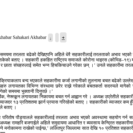
+
-
Sahakari Akhabar
ारीको समयमा तरलता बढेको देखिएपनि अहिले धेरै सहकारीलाई तरलताको अभाव भएको
नसकेको बताए । सहकारी हकहित राष्ट्रिय समाजले कोरोना भाइरस (कोभिड–१९)
र छाता संघहरुलाई समेत भन्न हिचकिचाउने गरेका छन् ।’ उनले सहकारीमा तरलताको
्थिक क्रियाकलाप बन्द भएकाले सहकारीमा कर्जा लगानीको तुलनामा बचत बढेको उल्ले
 लगायतका विभिन्न संस्थामा छरेर राख्ने गरेकाले बचतकर्ता सदस्यले मागेको स
ेको समयमा भुक्तानी दिनुपर्छ ।’
ेफ्स्कून लगायतका निकायमा बचत गर्न आह्वान गरे । अध्यक्ष उप्रेतीले सहकारीमा ध
्याजदर १३ प्रतिशतमा झार्न प्रयास गरिरहेको बताए । सहकारीको व्याजदर कम हुँद
ीले बताए ।
यक्ष परितोष पौड्यालले सहकारीलाई तरलता अभाव भएको अवस्थामा सहयोग गर्न सहक
यक्ष रामहरि बजगाईले अहिले समुदायमा आधारित र ब्यवसाय केन्द्रित सहकारीमा 
ियो भन्ने मनोकामना राखेको पाईन्छ,’ ललितपुर जिल्लामा सात देखि १० प्रतिशत सह