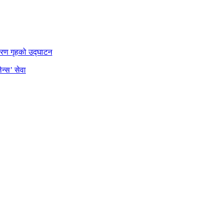
डारण गृहको उद्घाटन
न्स’ सेवा