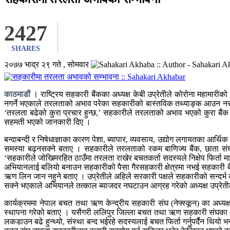
2427
SHARES
२०७७ भाद्र २९ गते , सोमवार
काठमाडौं ।
राष्ट्रिय सहकारी बैंकका अध्यक्ष केबी उप्रेतीले कोरोना महाम
नगर्ने भएकाले तरलताको अभाव परेका सहकारीको बास्तविक तथ्याङ्क आउन 
‘तरलता बढेको कुरा प्रचार हुन्छ,’ सहकारीले तरलताको अभाव भएको कुरा बैंक 
सहमती भएको जानकारी दिए ।
बन्दाबन्दी र निषेधाज्ञाका कारण पेशा, ब्यापार, व्यवसाय, उद्योग लगायतका आर
समस्या बढ्नसक्ने बताए । सहकारीले तरलताको रकम बाणिज्य बैंक, छाता संघहरु
‘सहकारीले जोखिमरहित ठाउँमा तरलता राखेर बचतकर्ता सदस्यले निक्षेप फिर्ता माग
अभियानलाई बलियो बनाउन सहकारीको पैसा गैरसहकारी क्षेत्रमा नभई सहकारी बैंक, न
ऋण लिन जान नहुने बताए । उप्रेतीले अहिले सरकारी पक्षले सहकारीको सन्दर्भ व
सक्ने भएकाले अभियानले तत्काल ब्याजदर नघटाउन आग्रह गरेको अध्यक्ष उप्रेत
कार्यक्रममा नेपाल बचत तथा ऋण केन्द्रीय सहकारी संघ (नेफ्स्कून) का अध्
स्थापना गरेको बताए । यसैगरी ललिपुर जिल्ला बचत तथा ऋण सहकारी संघका अध्
लकडाउन बढे हुन्थ्यो, संस्था बन्द भईरहे सदस्यलाई बचत फिर्ता गर्नुपर्दैन थ