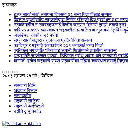
हाइलाइट
टल्कु साकोसको स्थापना दिवसमा ३८ जना विद्यार्थीलाई सम्मान
किसान बहुउद्देश्यीय सहकारीद्वारा निर्माण गरिएको बिउ प्रशोधन तथा भण्
नेटवर्कमार्फत नै सदस्यहरुलाई वित्तीय सलुसन दिनेगरी हाम्रो तयारी हुन्छ
कृषि उपज बजार व्यवस्थापन सहकारीलाइ, वालिङमा सुरु भयो ‘कृषि एम्बुले
आइडियल साकोस २८ वर्षमा
सगुन साकोसद्धारा वत्तृत्वकला प्रतियोगिता सम्पन्न
कान्तिपुर र पशुपति सहकारीका ३४१ जनालाई बचत फिर्ता
प्रतिफल नपाएपछि ‘मिरा’बाट लगानी फिर्तामाग्ने तयारीमा नेफ्स्कून
चन्द्रागिरि साकोसले पाएको ‘डिजिटल ग्रोथ अवार्ड’बारे जानकारी गराउँदै सु
बागमती प्रदेश सहकारी संघले सहकारीका महिला ब्यवस्थापकलाई निशुल्क
२०८३ श्रावण २१ गते , विहीवार
सहकारी टिभि
अखवार क्लिक
सम्पादकीय
सहकारी साहित्य
सहकारी डाईरेक्ट्री
प्रीति टु युनिकोड