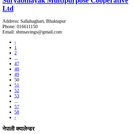
Suryabinayak Multipurpose Cooperative
Ltd
Address: Sallahaghari, Bhaktapur
Phone: 016611150
Email: sbmsavings@gmail.com
‹
1
2
...
47
48
49
50
51
52
53
...
57
58
›
नेपाली क्यालेन्डर