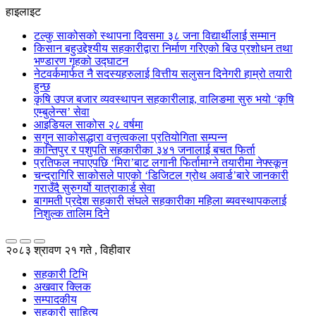
हाइलाइट
टल्कु साकोसको स्थापना दिवसमा ३८ जना विद्यार्थीलाई सम्मान
किसान बहुउद्देश्यीय सहकारीद्वारा निर्माण गरिएको बिउ प्रशोधन तथा
भण्डारण गृहको उद्घाटन
नेटवर्कमार्फत नै सदस्यहरुलाई वित्तीय सलुसन दिनेगरी हाम्रो तयारी
हुन्छ
कृषि उपज बजार व्यवस्थापन सहकारीलाइ, वालिङमा सुरु भयो ‘कृषि
एम्बुलेन्स’ सेवा
आइडियल साकोस २८ वर्षमा
सगुन साकोसद्धारा वत्तृत्वकला प्रतियोगिता सम्पन्न
कान्तिपुर र पशुपति सहकारीका ३४१ जनालाई बचत फिर्ता
प्रतिफल नपाएपछि ‘मिरा’बाट लगानी फिर्तामाग्ने तयारीमा नेफ्स्कून
चन्द्रागिरि साकोसले पाएको ‘डिजिटल ग्रोथ अवार्ड’बारे जानकारी
गराउँदै सुरुगर्यो यात्राकार्ड सेवा
बागमती प्रदेश सहकारी संघले सहकारीका महिला ब्यवस्थापकलाई
निशुल्क तालिम दिने
२०८३ श्रावण २१ गते , विहीवार
सहकारी टिभि
अखवार क्लिक
सम्पादकीय
सहकारी साहित्य