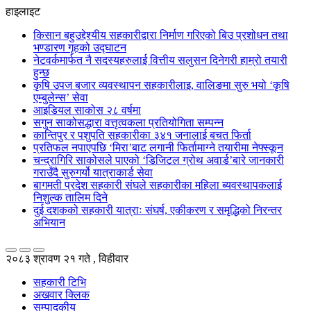
हाइलाइट
किसान बहुउद्देश्यीय सहकारीद्वारा निर्माण गरिएको बिउ प्रशोधन तथा
भण्डारण गृहको उद्घाटन
नेटवर्कमार्फत नै सदस्यहरुलाई वित्तीय सलुसन दिनेगरी हाम्रो तयारी
हुन्छ
कृषि उपज बजार व्यवस्थापन सहकारीलाइ, वालिङमा सुरु भयो ‘कृषि
एम्बुलेन्स’ सेवा
आइडियल साकोस २८ वर्षमा
सगुन साकोसद्धारा वत्तृत्वकला प्रतियोगिता सम्पन्न
कान्तिपुर र पशुपति सहकारीका ३४१ जनालाई बचत फिर्ता
प्रतिफल नपाएपछि ‘मिरा’बाट लगानी फिर्तामाग्ने तयारीमा नेफ्स्कून
चन्द्रागिरि साकोसले पाएको ‘डिजिटल ग्रोथ अवार्ड’बारे जानकारी
गराउँदै सुरुगर्यो यात्राकार्ड सेवा
बागमती प्रदेश सहकारी संघले सहकारीका महिला ब्यवस्थापकलाई
निशुल्क तालिम दिने
दुई दशकको सहकारी यात्राः संघर्ष, एकीकरण र समृद्धिको निरन्तर
अभियान
२०८३ श्रावण २१ गते , विहीवार
सहकारी टिभि
अखवार क्लिक
सम्पादकीय