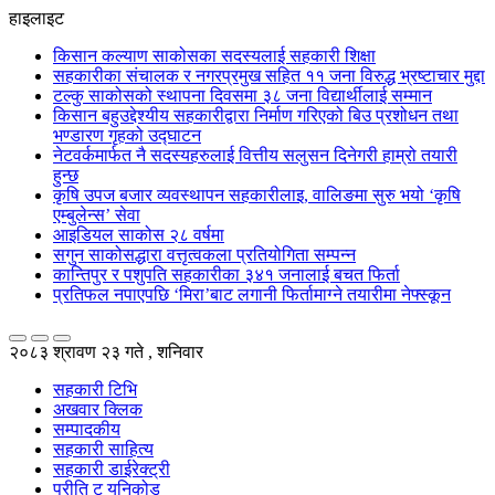
हाइलाइट
किसान कल्याण साकोसका सदस्यलाई सहकारी शिक्षा
सहकारीका संचालक र नगरप्रमुख सहित ११ जना विरुद्ध भ्रष्टाचार मुद्दा
टल्कु साकोसको स्थापना दिवसमा ३८ जना विद्यार्थीलाई सम्मान
किसान बहुउद्देश्यीय सहकारीद्वारा निर्माण गरिएको बिउ प्रशोधन तथा
भण्डारण गृहको उद्घाटन
नेटवर्कमार्फत नै सदस्यहरुलाई वित्तीय सलुसन दिनेगरी हाम्रो तयारी
हुन्छ
कृषि उपज बजार व्यवस्थापन सहकारीलाइ, वालिङमा सुरु भयो ‘कृषि
एम्बुलेन्स’ सेवा
आइडियल साकोस २८ वर्षमा
सगुन साकोसद्धारा वत्तृत्वकला प्रतियोगिता सम्पन्न
कान्तिपुर र पशुपति सहकारीका ३४१ जनालाई बचत फिर्ता
प्रतिफल नपाएपछि ‘मिरा’बाट लगानी फिर्तामाग्ने तयारीमा नेफ्स्कून
२०८३ श्रावण २३ गते , शनिवार
सहकारी टिभि
अखवार क्लिक
सम्पादकीय
सहकारी साहित्य
सहकारी डाईरेक्ट्री
प्रीति टु युनिकोड