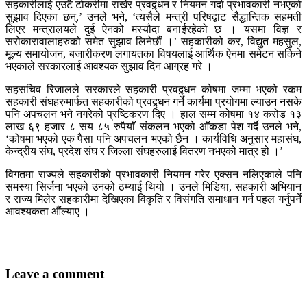
सहकारीलाई एउटै टोकरीमा राखेर प्रवद्र्धन र नियमन गर्दा प्रभावकारी नभएको
सुझाव दिएका छन्,’ उनले भने, ‘त्यसैले मन्त्री परिषद्बाट सैद्धान्तिक सहमती
लिएर मन्त्रालयले दुई ऐनको मस्यौदा बनाईरहेको छ । यसमा विज्ञ र
सरोकारावालाहरुको समेत सुझाव लिनेछौं ।’ सहकारीको कर, विद्युत महसुल,
मूल्य समायोजन, बजारीकरण लगायतका विषयलाई आर्थिक ऐनमा समेटन सकिने
भएकाले सरकारलाई आवश्यक सुझाव दिन आग्रह गरे ।
सहसचिव रिजालले सरकारले सहकारी प्रवद्र्धन कोषमा जम्मा भएको रकम
सहकारी संघहरुमार्फत सहकारीको प्रवद्र्धन गर्ने कार्यमा प्रयोगमा ल्याउन नसके
पनि अपचलन भने नगरेको प्रष्टिकरण दिए । हाल सम्म कोषमा १४ करोड १३
लाख ६९ हजार ८ सय ८५ रुपैयाँ संकलन भएको आँकडा पेश गर्दै उनले भने,
‘कोषमा भएको एक पैसा पनि अपचलन भएको छैन । कार्यविधि अनुसार महासंघ,
केन्द्रीय संघ, प्रदेश संघ र जिल्ला संघहरुलाई वितरण नभएको मात्र हो ।’
विगतमा राज्यले सहकारीको प्रभावकारी नियमन गरेर एक्सन नलिएकाले पनि
समस्या सिर्जना भएको उनको ठम्याई थियो । उनले मिडिया, सहकारी अभियान
र राज्य मिलेर सहकारीमा देखिएका विकृति र विसंगति समाधान गर्न पहल गर्नुपर्ने
आवश्यकता औंल्याए ।
Leave a comment