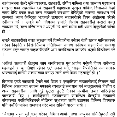
कार्यक्रममा बोल्दै भूमि व्यवस्था, सहकारी, संघीय मामिला तथा सामान्य प्रशासन
मन्त्रालयका सहसचिव एवं सहकारी महाशाखा प्रमुख गोविन्द रिजालले केही
समय देखि बचत तथा ऋण सहकारी संस्थामा देखिएको समस्या समाधान गर्न
राज्यको ध्यान केन्द्रित भएकाले उत्पादन सहकारीको विषय ओझेलमा परेको
स्वीकार गरे । उनले भने, ‘विगतमा हामीले वित्तीय सहकारीले कसरी बचत
संकलन गरे, ऋण परिचालन र असुली गरे भन्ने बारेमा बढी ध्यान दिनुपरेको साँचो
हो ।’
उनले सहकारीको बचत सुरक्षण गर्ने जिम्मेवारीमा बसेका केही खराब मानिसहरुले
गरेका विकृति र विसंगतिजन्य गतिविधका कारण कतिपय सहकारीमा समस्या
उत्पन्न भएर समग्र सहकारीप्रति आम जनविश्वाश कमजोर भएको विश्लेषण गरे
।
‘अहिले सहकारी क्षेत्रमा आम जनविश्वास पुनःआर्जन गर्नुपर्ने विषय सबैभन्दा
महत्वपूर्ण र चुनातिपूर्ण रहेको छ,’ उनले भने, ‘सहकारीप्रतिको नकारात्मक
धारणालाई कसरी सकारात्मक बनाएर लाने भन्ने विषय महत्वपूर्ण हो ।’
विगतमा एउटै सहकारी ऐनले सबै विषय र प्रकृतिका सहकारीलाई नियमन गर्दा
विभिन्न असहजता उत्पन्न भएकाले त्यसलाई समाधान गर्न मन्त्रालयले वित्तीय र
अन्य सहकारीका लागि दुई छुट्टा छुट्टै ऐनको मस्यौदा तयार पारिरहेको
जानकारी दिए । कार्यक्रममा उत्पादनसंग सम्बन्धित केन्द्रीय सहकारी
संघहरुका प्रतिनिधिहरुले नीतिगत सुधारका लागि उठाएका विभिन्न विषयहरु
पनि नयाँ ऐनमार्फत समाधान गरेर जान सकिने धारणा राखे ।
‘विगतमा सरकारले गठन गरेका विभिन्न आयोग तथा अध्ययन समितिहरुले सबै