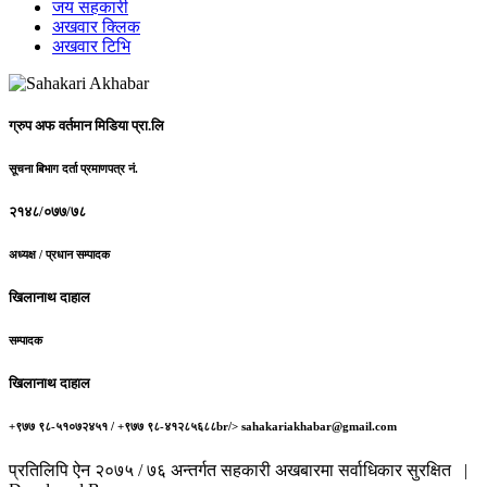
जय सहकारी
अखवार क्लिक
अखवार टिभि
ग्रुप अफ वर्तमान मिडिया प्रा.लि
सूचना बिभाग दर्ता प्रमाणपत्र नं.
२१४८/०७७/७८
अध्यक्ष / प्रधान सम्पादक
खिलानाथ दाहाल
सम्पादक
खिलानाथ दाहाल
+९७७ ९८-५१०७२४५१ / +९७७ ९८-४१२८५६८८br/> sahakariakhabar@gmail.com
प्रतिलिपि ऐन २०७५ / ७६ अन्तर्गत सहकारी अखबारमा सर्वाधिकार सुरक्षित |