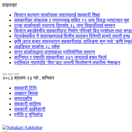
हाइलाइट
किसान कल्याण साकोसका सदस्यलाई सहकारी शिक्षा
सहकारीका संचालक र नगरप्रमुख सहित ११ जना विरुद्ध भ्रष्टाचार मुद्दा
टल्कु साकोसको स्थापना दिवसमा ३८ जना विद्यार्थीलाई सम्मान
किसान बहुउद्देश्यीय सहकारीद्वारा निर्माण गरिएको बिउ प्रशोधन तथा भण्
नेटवर्कमार्फत नै सदस्यहरुलाई वित्तीय सलुसन दिनेगरी हाम्रो तयारी हुन्छ
कृषि उपज बजार व्यवस्थापन सहकारीलाइ, वालिङमा सुरु भयो ‘कृषि एम्बुले
आइडियल साकोस २८ वर्षमा
सगुन साकोसद्धारा वत्तृत्वकला प्रतियोगिता सम्पन्न
कान्तिपुर र पशुपति सहकारीका ३४१ जनालाई बचत फिर्ता
प्रतिफल नपाएपछि ‘मिरा’बाट लगानी फिर्तामाग्ने तयारीमा नेफ्स्कून
२०८३ श्रावण २३ गते , शनिवार
सहकारी टिभि
अखवार क्लिक
सम्पादकीय
सहकारी साहित्य
सहकारी डाईरेक्ट्री
प्रीति टु युनिकोड