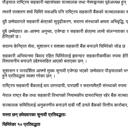
पौड्याल राष्ट्रिय सहकारी महासंघका सञ्चालक तथा नेफ्स्कूनका पूर्वअध्यक्ष हुन
त्यस्तै रामशरण शर्मा घिमिरे यसअघि पनि राष्ट्रिय सहकारी बैंकको सञ्चालकका
दुवै उम्मेदवारले सहकारी क्षेत्रको सुदृढीकरण, सदस्य संस्थाको क्षमता अभिवृद्धि,
दुबै उम्मेदवार आ–आफ्ना अनुभव, एजेण्डा र सहकारी क्षेत्रमा लामो संलग्नता
हेरिएको छ।
सदस्य केन्द्रित सेवा, सुशासन र सशक्त सहकारी बैंक बनाउने घिमिरेको जोड छ । 
सहकारी अभियानमा बिवाद रहित घिमिरेलाई इमान्दार सहकारीकर्मीका रुपमा हेरिए
विश्वसनीय बनाउने उद्देश्यसहित आएको बताएका छन् ।
सुशासन र पारदर्शिता आफ्नो मुख्य चुनावी एजेण्डा भएको उम्मेदवार पौड्यालको भ
हुने प्रतिवद्धता व्यक्त गरेका छन् ।
राष्ट्रिय सहकारी बैंकलाई थप उत्तरदायी, पारदर्शी र सदस्यमैत्री संस्थाको रुपमा 
नेपाल राष्ट्र बैंक तथा सहकारी विभागको नियामकीय दायराभित्र रहेर बैंक सञ्चा
सञ्चालक समितिलाई अनुकरणीय बनाउने दाबी गर्दै उनले बैंकको वित्तीय कारोबार, ब
यस्ता छन् उमेदवारका चुनावी प्रतिवद्धताः
घिमिरेका १० प्रतिवद्धता