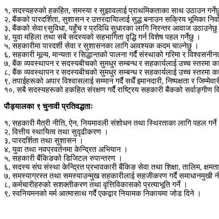
१, सदस्यहरुको हकहित, समस्या र सुझावलाई प्राथमिकताका साथ उठाउन गर्नेछ
२, बैंकको पारदर्शिता, सुशासन र उत्तरदायिालाई सुद्ध बनाउन सक्रिय भूमिका निर्वाह
३, बैंकको सेवा९सुविधा, पहुँच र प्रविधि सुधारका लागि निरन्तर आवाज उठाउनेछु
४, युवा महिला तथा सबै सदस्यको सहभागिता वृद्धि गर्न विशेष पहल गर्नेछु ।
५, सहकारीमा पारदर्शी सेवा र सुशासनका लागि आवश्यक कदम चाल्नेछु ।
६, सहकारी मूल्य, मान्यता र सिद्धान्तको पालना गर्दै संस्थाको गरिमा र विश्वस
७, बैंक व्यवस्थापन र सदस्यबीचको सुमधुर सम्बन्ध र सहकार्यलाई उच्च स्तरमा का
८, बैंक व्यवस्थापन र सदस्यबीचको सुमधुर सम्बन्ध र सहकार्यलाई उच्च स्तरमा का
९, तपाईहरूको अपार विश्वासलाई सम्मान गर्दै सधैँ इमानदारी, निष्पक्षता र जिम्मेवारी
१०, सबै सदस्यहरूको हकहित संरक्षण गर्दै राष्ट्रिय सहकारी बैंकको सर्वाङ्गीण व
पौड्यालका ९ चुनावी प्रतिवद्धताः
१, सहकारी मैत्री नीति, ऐन, नियमावली संशोधन तथा स्थिरताका लागि पहल गर्ने
२, वित्तीय स्थायित्व तथा सुदृढीकरण ।
३, पारदर्शिता तथा सुशासन ।
४, युवा तथा नवप्रवर्तनमा केन्द्रित अभियान ।
५, सहकारी बैंकिङको डिजिटल रुपान्तरण ।
६, सदस्य संघ संस्था केन्द्रित प्रभावकारी बैंकिङ सेवा तथा शिक्षा, तालिम, क्षम
७, समस्याग्रस्त तथा समस्याउन्मुख सहकारीलाई सहजीकरण गर्दै समाधानमुखी नी
८, कर्मचारीहरुको सशक्तीकरण तथा वृत्तिविकासको प्रत्याभूति गर्ने ।
९, स्वनियमनको मर्म आत्मासाथ गर्दै एकद्वार नियामक निकायमा जोड दिने ।