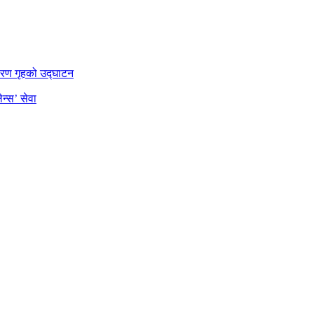
डारण गृहको उद्घाटन
न्स’ सेवा