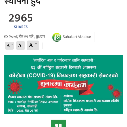
स्थापना हुँदै
2965
SHARES
२०७६ चैत्र १९ गते , बुधवार
Sahakari Akhabar
+
-