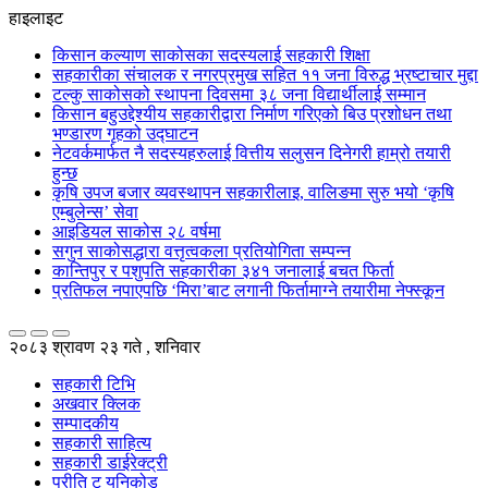
हाइलाइट
किसान कल्याण साकोसका सदस्यलाई सहकारी शिक्षा
सहकारीका संचालक र नगरप्रमुख सहित ११ जना विरुद्ध भ्रष्टाचार मुद्दा
टल्कु साकोसको स्थापना दिवसमा ३८ जना विद्यार्थीलाई सम्मान
किसान बहुउद्देश्यीय सहकारीद्वारा निर्माण गरिएको बिउ प्रशोधन तथा
भण्डारण गृहको उद्घाटन
नेटवर्कमार्फत नै सदस्यहरुलाई वित्तीय सलुसन दिनेगरी हाम्रो तयारी
हुन्छ
कृषि उपज बजार व्यवस्थापन सहकारीलाइ, वालिङमा सुरु भयो ‘कृषि
एम्बुलेन्स’ सेवा
आइडियल साकोस २८ वर्षमा
सगुन साकोसद्धारा वत्तृत्वकला प्रतियोगिता सम्पन्न
कान्तिपुर र पशुपति सहकारीका ३४१ जनालाई बचत फिर्ता
प्रतिफल नपाएपछि ‘मिरा’बाट लगानी फिर्तामाग्ने तयारीमा नेफ्स्कून
२०८३ श्रावण २३ गते , शनिवार
सहकारी टिभि
अखवार क्लिक
सम्पादकीय
सहकारी साहित्य
सहकारी डाईरेक्ट्री
प्रीति टु युनिकोड