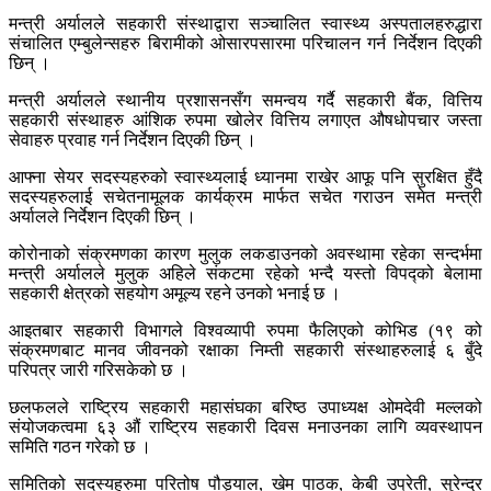
मन्त्री अर्यालले सहकारी संस्थाद्वारा सञ्चालित स्वास्थ्य अस्पतालहरुद्धारा
संचालित एम्बुलेन्सहरु बिरामीको ओसारपसारमा परिचालन गर्न निर्देशन दिएकी
छिन् ।
मन्त्री अर्यालले स्थानीय प्रशासनसँग समन्वय गर्दै सहकारी बैंक, वित्तिय
सहकारी संस्थाहरु आंशिक रुपमा खोलेर वित्तिय लगाएत औषधोपचार जस्ता
सेवाहरु प्रवाह गर्न निर्देशन दिएकी छिन् ।
आफ्ना सेयर सदस्यहरुको स्वास्थ्यलाई ध्यानमा राखेर आफू पनि सुरक्षित हुँदै
सदस्यहरुलाई सचेतनामूलक कार्यक्रम मार्फत सचेत गराउन समेत मन्त्री
अर्यालले निर्देशन दिएकी छिन् ।
कोरोनाको संक्रमणका कारण मुलुक लकडाउनको अवस्थामा रहेका सन्दर्भमा
मन्त्री अर्यालले मुलुक अहिले संकटमा रहेको भन्दै यस्तो विपद्को बेलामा
सहकारी क्षेत्रको सहयोग अमूल्य रहने उनको भनाई छ ।
आइतबार सहकारी विभागले विश्वव्यापी रुपमा फैलिएको कोभिड (१९ को
संक्रमणबाट मानव जीवनको रक्षाका निम्ती सहकारी संस्थाहरुलाई ६ बुँदे
परिपत्र जारी गरिसकेको छ ।
छलफलले राष्ट्रिय सहकारी महासंघका बरिष्ठ उपाध्यक्ष ओमदेवी मल्लको
संयोजकत्वमा ६३ औं राष्ट्रिय सहकारी दिवस मनाउनका लागि व्यवस्थापन
समिति गठन गरेको छ ।
समितिको सदस्यहरुमा परितोष पौड्याल, खेम पाठक, केबी उप्रेती, सुरेन्द्र