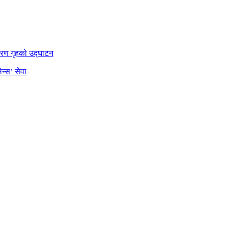
डारण गृहको उद्घाटन
न्स’ सेवा