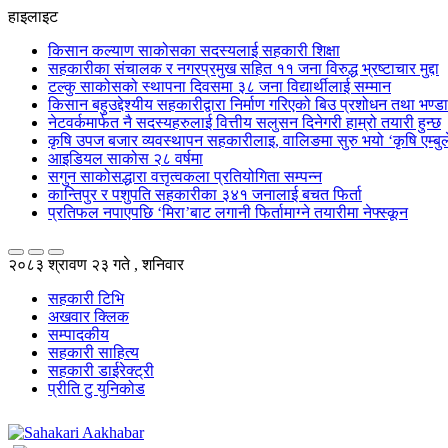
हाइलाइट
किसान कल्याण साकोसका सदस्यलाई सहकारी शिक्षा
सहकारीका संचालक र नगरप्रमुख सहित ११ जना विरुद्ध भ्रष्टाचार मुद्दा
टल्कु साकोसको स्थापना दिवसमा ३८ जना विद्यार्थीलाई सम्मान
किसान बहुउद्देश्यीय सहकारीद्वारा निर्माण गरिएको बिउ प्रशोधन तथा भण्
नेटवर्कमार्फत नै सदस्यहरुलाई वित्तीय सलुसन दिनेगरी हाम्रो तयारी हुन्छ
कृषि उपज बजार व्यवस्थापन सहकारीलाइ, वालिङमा सुरु भयो ‘कृषि एम्बुले
आइडियल साकोस २८ वर्षमा
सगुन साकोसद्धारा वत्तृत्वकला प्रतियोगिता सम्पन्न
कान्तिपुर र पशुपति सहकारीका ३४१ जनालाई बचत फिर्ता
प्रतिफल नपाएपछि ‘मिरा’बाट लगानी फिर्तामाग्ने तयारीमा नेफ्स्कून
२०८३ श्रावण २३ गते , शनिवार
सहकारी टिभि
अखवार क्लिक
सम्पादकीय
सहकारी साहित्य
सहकारी डाईरेक्ट्री
प्रीति टु युनिकोड