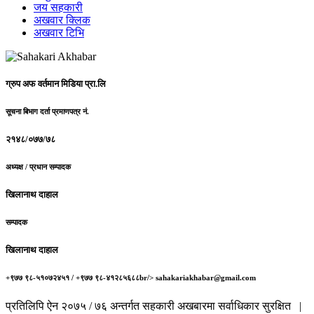
जय सहकारी
अखवार क्लिक
अखवार टिभि
ग्रुप अफ वर्तमान मिडिया प्रा.लि
सूचना बिभाग दर्ता प्रमाणपत्र नं.
२१४८/०७७/७८
अध्यक्ष / प्रधान सम्पादक
खिलानाथ दाहाल
सम्पादक
खिलानाथ दाहाल
+९७७ ९८-५१०७२४५१ / +९७७ ९८-४१२८५६८८br/> sahakariakhabar@gmail.com
प्रतिलिपि ऐन २०७५ / ७६ अन्तर्गत सहकारी अखबारमा सर्वाधिकार सुरक्षित |