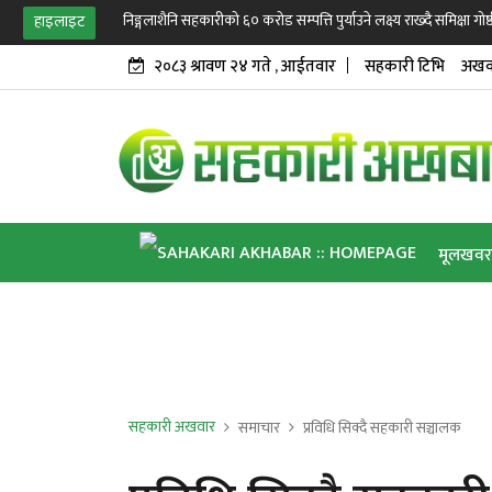
निङ्गलाशैनि सहकारीको ६० करोड सम्पत्ति पुर्याउने लक्ष्य राख्दै समिक्षा गोष्ठ
हाइलाइट
२०८३ श्रावण २४ गते , आईतवार
सहकारी टिभि
अखव
मूलखवर
जय सहकारी
अखवार विश्व
सहकारी अखवार
समाचार
प्रविधि सिक्दै सहकारी सञ्चालक