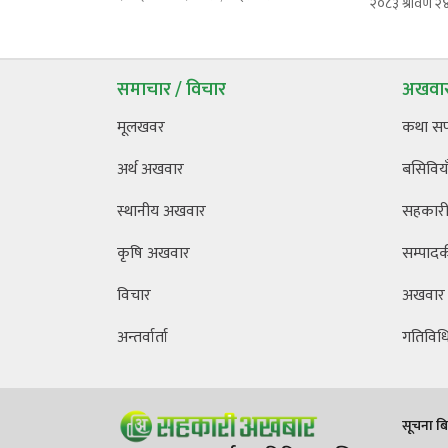
२०८३ श्रावण २
समाचार / विचार
अखवार
मूलखवर
कथा स
अर्थ अखवार
बसिविया
स्थानीय अखवार
सहकारी 
कृषि अखवार
सम्पाद
विचार
अखवार
अन्तर्वार्ता
गतिविध
सूचना बिभ