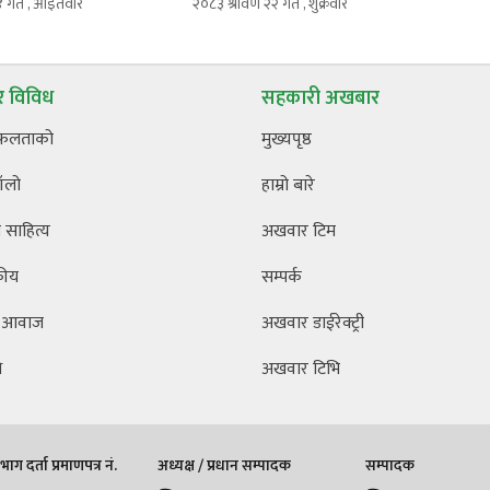
४ गते , आईतवार
२०८३ श्रावण २२ गते , शुक्रवार
 विविध
सहकारी अखबार
फलताको
मुख्यपृष्ठ
ँलो
हाम्रो बारे
साहित्य
अखवार टिम
कीय
सम्पर्क
 आवाज
अखवार डाईरेक्ट्री
ि
अखवार टिभि
ाग दर्ता प्रमाणपत्र नं.
अध्यक्ष / प्रधान सम्पादक
सम्पादक