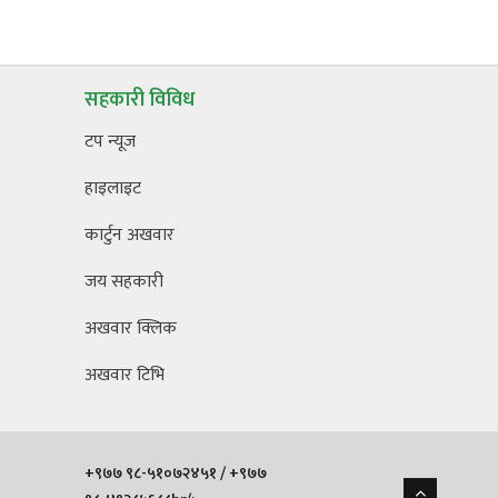
सहकारी विविध
टप न्यूज
हाइलाइट
कार्टुन अखवार
जय सहकारी
अखवार क्लिक
अखवार टिभि
+९७७ ९८-५१०७२४५१ / +९७७