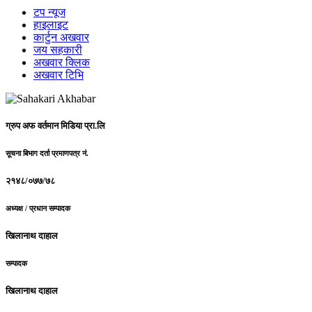
टप न्यूज
हाइलाइट
कार्टुन अखवार
जय सहकारी
अखवार क्लिक
अखवार टिभि
ग्रुप अफ वर्तमान मिडिया प्रा.लि
सूचना बिभाग दर्ता प्रमाणपत्र नं.
२१४८/०७७/७८
अध्यक्ष / प्रधान सम्पादक
खिलानाथ दाहाल
सम्पादक
खिलानाथ दाहाल