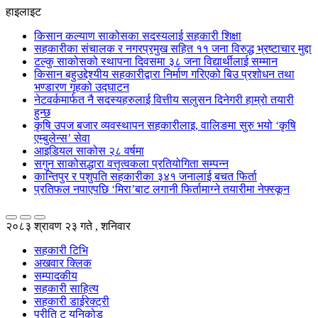
हाइलाइट
किसान कल्याण साकोसका सदस्यलाई सहकारी शिक्षा
सहकारीका संचालक र नगरप्रमुख सहित ११ जना विरुद्ध भ्रष्टाचार मुद्दा
टल्कु साकोसको स्थापना दिवसमा ३८ जना विद्यार्थीलाई सम्मान
किसान बहुउद्देश्यीय सहकारीद्वारा निर्माण गरिएको बिउ प्रशोधन तथा
भण्डारण गृहको उद्घाटन
नेटवर्कमार्फत नै सदस्यहरुलाई वित्तीय सलुसन दिनेगरी हाम्रो तयारी
हुन्छ
कृषि उपज बजार व्यवस्थापन सहकारीलाइ, वालिङमा सुरु भयो ‘कृषि
एम्बुलेन्स’ सेवा
आइडियल साकोस २८ वर्षमा
सगुन साकोसद्धारा वत्तृत्वकला प्रतियोगिता सम्पन्न
कान्तिपुर र पशुपति सहकारीका ३४१ जनालाई बचत फिर्ता
प्रतिफल नपाएपछि ‘मिरा’बाट लगानी फिर्तामाग्ने तयारीमा नेफ्स्कून
२०८३ श्रावण २३ गते , शनिवार
सहकारी टिभि
अखवार क्लिक
सम्पादकीय
सहकारी साहित्य
सहकारी डाईरेक्ट्री
प्रीति टु युनिकोड