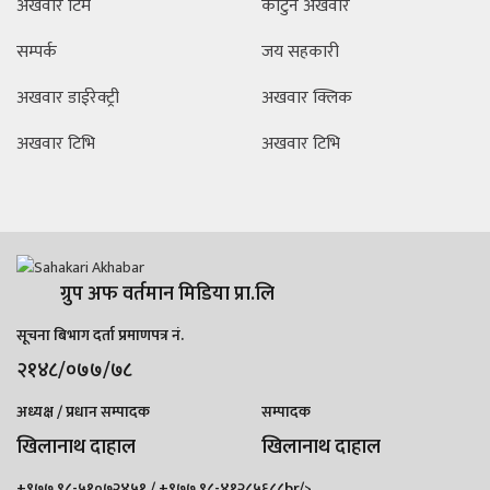
अखवार टिम
कार्टुन अखवार
सम्पर्क
जय सहकारी
अखवार डाईरेक्ट्री
अखवार क्लिक
अखवार टिभि
अखवार टिभि
ग्रुप अफ वर्तमान मिडिया प्रा.लि
सूचना बिभाग दर्ता प्रमाणपत्र नं.
२१४८/०७७/७८
अध्यक्ष / प्रधान सम्पादक
सम्पादक
खिलानाथ दाहाल
खिलानाथ दाहाल
+९७७ ९८-५१०७२४५१ / +९७७ ९८-४१२८५६८८br/>