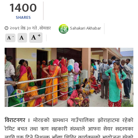
1400
SHARES
२०७९ जेष्ठ ३० गते , सोमवार
Sahakari Akhabar
+
-
विराटनगर ।
मोरङको ग्रामथान गाउँपालिका झोराहाटमा रहेको
रेमिट बचत तथा ऋण सहकारी संस्थाले आफ्ना सेयर सदस्यका
लागि एक दिने निशुल्क आँखा शिविर कार्यक्रमको आयोजना गरेको