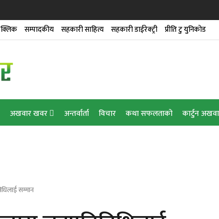
डारण गृहको उद्घाटन
क्लिक
सम्पादकीय
सहकारी साहित्य
सहकारी डाईरेक्ट्री
प्रीति टु युनिकोड
ेन्स’ सेवा
गर्यो यात्राकार्ड सेवा
अखवार खवर
अन्तर्वार्ता
विचार
कथा सफलताको
कार्टुन अखव
क तालिम दिने
निधिलाई सम्मान