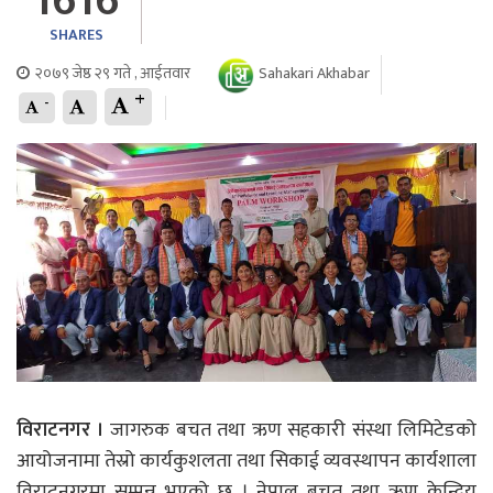
1616
SHARES
२०७९ जेष्ठ २९ गते , आईतवार
Sahakari Akhabar
+
-
विराटनगर ।
जागरुक बचत तथा ऋण सहकारी संस्था लिमिटेडको
आयोजनामा तेस्रो कार्यकुशलता तथा सिकाई व्यवस्थापन कार्यशाला
विराटनगरमा सम्पन्न भएको छ । नेपाल बचत तथा ऋण केन्द्रिय