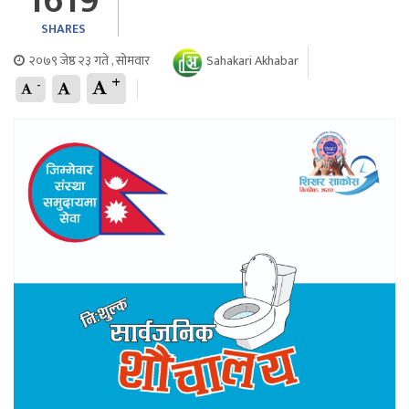
1619
SHARES
२०७९ जेष्ठ २३ गते , सोमवार
Sahakari Akhabar
+
-