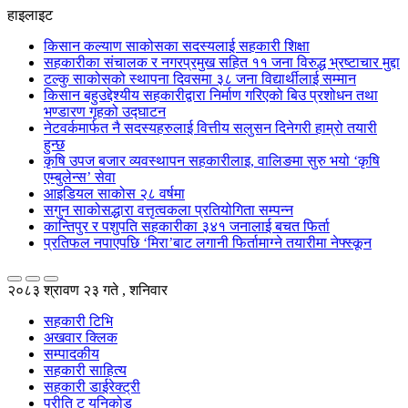
हाइलाइट
किसान कल्याण साकोसका सदस्यलाई सहकारी शिक्षा
सहकारीका संचालक र नगरप्रमुख सहित ११ जना विरुद्ध भ्रष्टाचार मुद्दा
टल्कु साकोसको स्थापना दिवसमा ३८ जना विद्यार्थीलाई सम्मान
किसान बहुउद्देश्यीय सहकारीद्वारा निर्माण गरिएको बिउ प्रशोधन तथा
भण्डारण गृहको उद्घाटन
नेटवर्कमार्फत नै सदस्यहरुलाई वित्तीय सलुसन दिनेगरी हाम्रो तयारी
हुन्छ
कृषि उपज बजार व्यवस्थापन सहकारीलाइ, वालिङमा सुरु भयो ‘कृषि
एम्बुलेन्स’ सेवा
आइडियल साकोस २८ वर्षमा
सगुन साकोसद्धारा वत्तृत्वकला प्रतियोगिता सम्पन्न
कान्तिपुर र पशुपति सहकारीका ३४१ जनालाई बचत फिर्ता
प्रतिफल नपाएपछि ‘मिरा’बाट लगानी फिर्तामाग्ने तयारीमा नेफ्स्कून
२०८३ श्रावण २३ गते , शनिवार
सहकारी टिभि
अखवार क्लिक
सम्पादकीय
सहकारी साहित्य
सहकारी डाईरेक्ट्री
प्रीति टु युनिकोड