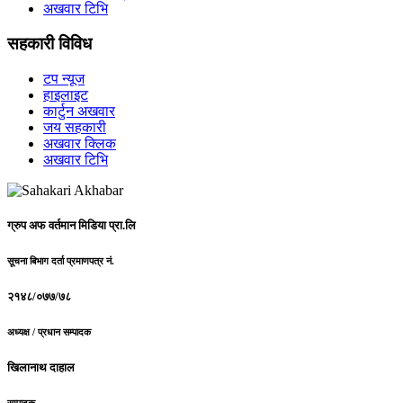
अखवार टिभि
सहकारी विविध
टप न्यूज
हाइलाइट
कार्टुन अखवार
जय सहकारी
अखवार क्लिक
अखवार टिभि
ग्रुप अफ वर्तमान मिडिया प्रा.लि
सूचना बिभाग दर्ता प्रमाणपत्र नं.
२१४८/०७७/७८
अध्यक्ष / प्रधान सम्पादक
खिलानाथ दाहाल
सम्पादक