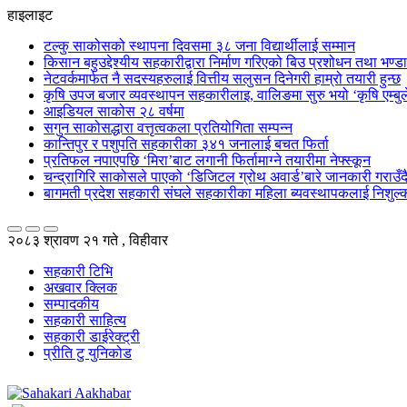
हाइलाइट
टल्कु साकोसको स्थापना दिवसमा ३८ जना विद्यार्थीलाई सम्मान
किसान बहुउद्देश्यीय सहकारीद्वारा निर्माण गरिएको बिउ प्रशोधन तथा भण्
नेटवर्कमार्फत नै सदस्यहरुलाई वित्तीय सलुसन दिनेगरी हाम्रो तयारी हुन्छ
कृषि उपज बजार व्यवस्थापन सहकारीलाइ, वालिङमा सुरु भयो ‘कृषि एम्बुले
आइडियल साकोस २८ वर्षमा
सगुन साकोसद्धारा वत्तृत्वकला प्रतियोगिता सम्पन्न
कान्तिपुर र पशुपति सहकारीका ३४१ जनालाई बचत फिर्ता
प्रतिफल नपाएपछि ‘मिरा’बाट लगानी फिर्तामाग्ने तयारीमा नेफ्स्कून
चन्द्रागिरि साकोसले पाएको ‘डिजिटल ग्रोथ अवार्ड’बारे जानकारी गराउँदै सु
बागमती प्रदेश सहकारी संघले सहकारीका महिला ब्यवस्थापकलाई निशुल्क
२०८३ श्रावण २१ गते , विहीवार
सहकारी टिभि
अखवार क्लिक
सम्पादकीय
सहकारी साहित्य
सहकारी डाईरेक्ट्री
प्रीति टु युनिकोड